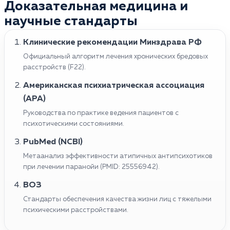
Доказательная медицина и
расстройства. В неконтролируемых случаях она
некоторые стратегии, такие как упражнения для
приводит к насильственному поведению или
научные стандарты
расслабления и медитация для снижения стресса,
самоповреждению. Болезнь может быть также
поддержка друзей и членов семьи для снижения
симптомом более серьезного психического
Клинические рекомендации Минздрава РФ
чувства изоляции, и избегание алкоголя и
заболевания, такого как шизофрения. При
Официальный алгоритм лечения хронических бредовых
наркотиков. Важно подчеркнуть, что обращение к
отсутствии лечения патология может постепенно
расстройств (F22).
медицинскому специалисту является ключевым
ухудшать качество жизни, затруднять работу,
шагом в лечении паранойи, даже при попытках
Американская психиатрическая ассоциация
отношения с друзьями и семьей, влиять на общее
справиться с симптомами дома.
(APA)
здоровье.
Руководства по практике ведения пациентов с
психотическими состояниями.
PubMed (NCBI)
Метаанализ эффективности атипичных антипсихотиков
при лечении паранойи (PMID: 25556942).
ВОЗ
Стандарты обеспечения качества жизни лиц с тяжелыми
психическими расстройствами.