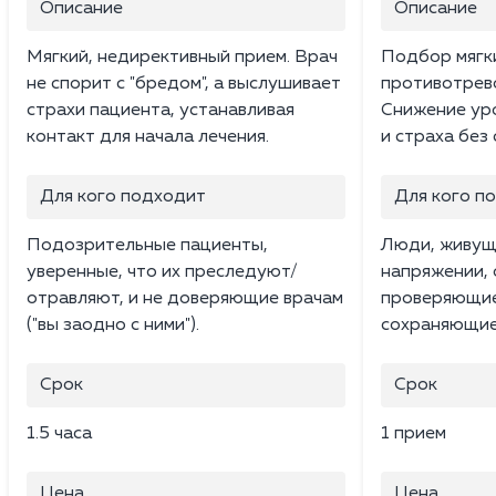
Описание
Описание
Мягкий, недирективный прием. Врач
Подбор мягк
не спорит с "бредом", а выслушивает
противотрев
страхи пациента, устанавливая
Снижение ур
контакт для начала лечения.
и страха без
Для кого подходит
Для кого п
Подозрительные пациенты,
Люди, живущ
уверенные, что их преследуют/
напряжении,
отравляют, и не доверяющие врачам
проверяющие 
("вы заодно с ними").
сохраняющие
Срок
Срок
1.5 часа
1 прием
Цена
Цена