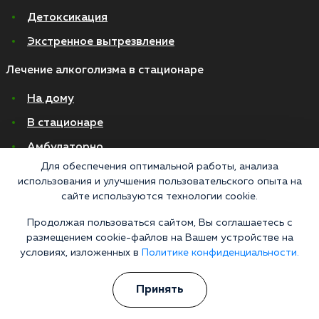
Детоксикация
Экстренное вытрезвление
Лечение алкоголизма в стационаре
На дому
В стационаре
Амбулаторно
Для обеспечения оптимальной работы, анализа
Хронический алкоголизм
использования и улучшения пользовательского опыта на
Женский алкоголизм
сайте используются технологии cookie.
Пивной алкоголизм
Продолжая пользоваться сайтом, Вы соглашаетесь с
размещением cookie-файлов на Вашем устройстве на
условиях, изложенных в
Политике конфиденциальности.
© 2026 Все права защищены
Политика конфиденциальности
Согласие на обработку персональных данных
Принять