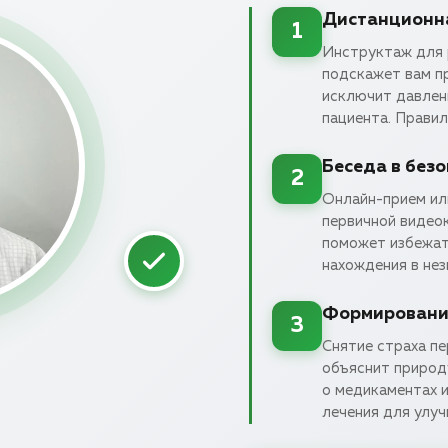
Дистанционн
1
Инструктаж для 
подскажет вам п
исключит давлени
пациента. Прави
Беседа в без
2
Онлайн-прием ил
первичной видео
поможет избежать
нахождения в нез
Формирование
3
Снятие страха пе
объяснит природ
о медикаментах и
лечения для улуч