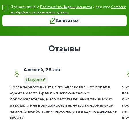
Я ознакомлен(а) с
Политикой конфиденциальности
и даю свое
Согласие
на обработку персональных данных
Записаться
Отзывы
Алексей, 28 лет
Лазурный
После первого визита я почувствовал, что попал в
Я х
нужное место. Врач был исключительно
все
доброжелателен, и его методы лечения панических
был
атак дали мне возможность вернуться к нормальной
про
жизни. Спасибо всему персоналу за вашу поддержку и
лег
заботу!
в б