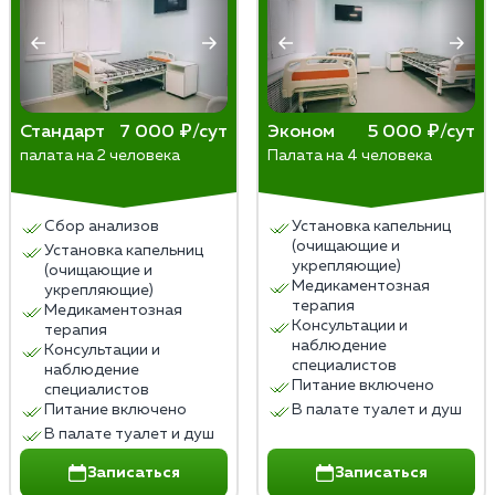
желание его употреблять. Однако для
следовать рекомендациям врачей после
долгосрочных результатов рекомендуется
процедуры. Также важна поддержка со стороны
обратиться к психотерапевту или психологу.
близких и специалистов. Только с ней возможно
сохранить результат надолго и преодолеть
сложности на пути к выздоровлению.
Стандарт
7 000 ₽/сут
Эконом
5 000 ₽/сут
палата на 2 человека
Палата на 4 человека
Важно обратиться к опытным врачам и получить
консультацию по поводу выбора наилучшего
Сбор анализов
Установка капельниц
метода лечения.
(очищающие и
Установка капельниц
укрепляющие)
(очищающие и
Медикаментозная
укрепляющие)
терапия
Медикаментозная
Консультации и
терапия
наблюдение
Консультации и
специалистов
наблюдение
Питание включено
специалистов
Питание включено
В палате туалет и душ
В палате туалет и душ
Записаться
Записаться