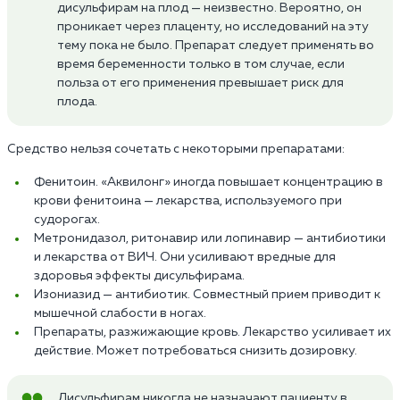
дисульфирам на плод — неизвестно. Вероятно, он
проникает через плаценту, но исследований на эту
тему пока не было. Препарат следует применять во
время беременности только в том случае, если
польза от его применения превышает риск для
плода.
Средство нельзя сочетать с некоторыми препаратами:
Фенитоин. «Аквилонг» иногда повышает концентрацию в
крови фенитоина — лекарства, используемого при
судорогах.
Метронидазол, ритонавир или лопинавир — антибиотики
и лекарства от ВИЧ. Они усиливают вредные для
здоровья эффекты дисульфирама.
Изониазид — антибиотик. Совместный прием приводит к
мышечной слабости в ногах.
Препараты, разжижающие кровь. Лекарство усиливает их
действие. Может потребоваться снизить дозировку.
Дисульфирам никогда не назначают пациенту в