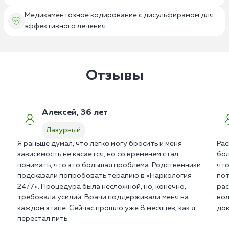
Медикаментозное кодирование с дисульфирамом для
эффективного лечения.
Отзывы
Алексей, 36 лет
Лазурный
Я раньше думал, что легко могу бросить и меня
Рас
зависимость не касается, но со временем стал
бол
понимать, что это большая проблема. Родственники
что
подсказали попробовать терапию в «Наркология
пот
24/7». Процедура была несложной, но, конечно,
рас
требовала усилий. Врачи поддерживали меня на
вол
каждом этапе. Сейчас прошло уже 8 месяцев, как я
док
перестал пить.