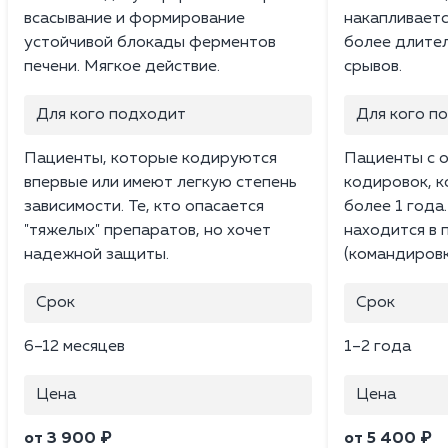
всасывание и формирование
накапливаетс
устойчивой блокады ферментов
более длите
печени. Мягкое действие.
срывов.
Для кого подходит
Для кого п
Пациенты, которые кодируются
Пациенты с 
впервые или имеют легкую степень
кодировок, 
зависимости. Те, кто опасается
более 1 года.
"тяжелых" препаратов, но хочет
находится в
надежной защиты.
(командировк
Срок
Срок
6–12 месяцев
1–2 года
Цена
Цена
от 3 900 ₽
от 5 400 ₽