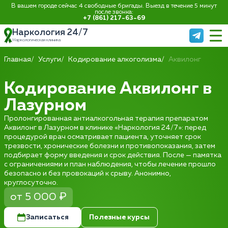
В вашем городе сейчас 4 свободные бригады. Выезд в течение 5 минут
после звонка:
+7 (861) 217-63-69
Наркология 24/7
Наркологическая клиника
Главная
Услуги
Кодирование алкоголизма
Аквилонг
Кодирование Аквилонг в
Лазурном
Пролонгированная антиалкогольная терапия препаратом
Аквилонг в Лазурном в клинике «Наркология 24/7»: перед
процедурой врач осматривает пациента, уточняет срок
трезвости, хронические болезни и противопоказания, затем
подбирает форму введения и срок действия. После — памятка
с ограничениями и план наблюдения, чтобы лечение прошло
безопасно и без провокаций к срыву. Анонимно,
круглосуточно.
от 5 000 ₽
Записаться
Полезные курсы