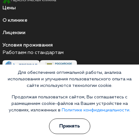
Наркологическая клиника
Цены
О клинике
Лицензии
Условия проживания
Работаем по стандартам
Для обеспечения оптимальной работы, анализа
Версия для слабовидящих
использования и улучшения пользовательского опыта на
Мы принимаем к оплате
сайте используются технологии cookie.
Карты МИР
Наличные
Продолжая пользоваться сайтом, Вы соглашаетесь с
размещением cookie-файлов на Вашем устройстве на
условиях, изложенных в
Политике конфиденциальности.
Выездные бригады работают круглосуточно
Принять
улица Александра Носаленко, 21/1, посёлок