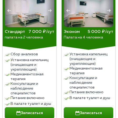
Стандарт
7 000 ₽/сут
Эконом
5 000 ₽/сут
палата на 2 человека
Палата на 4 человека
Сбор анализов
Установка капельниц
(очищающие и
Установка капельниц
укрепляющие)
(очищающие и
Медикаментозная
укрепляющие)
терапия
Медикаментозная
Консультации и
терапия
наблюдение
Консультации и
специалистов
наблюдение
Питание включено
специалистов
Питание включено
В палате туалет и душ
В палате туалет и душ
Записаться
Записаться