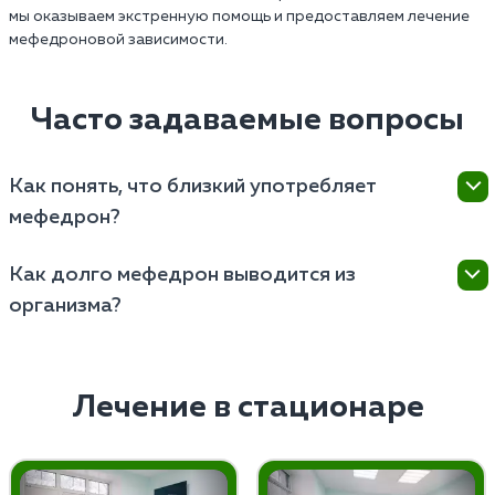
мы оказываем экстренную помощь и предоставляем лечение
мефедроновой зависимости.
Часто задаваемые вопросы
Как понять, что близкий употребляет
мефедрон?
Понять, что близкий употребляет наркотик, можно
Как долго мефедрон выводится из
по изменениям в поведении, нарушениям сна,
организма?
потере аппетита, а также появлению носовых
кровотечений.
Наркотик выводится из организма 3-5 дней, в
зависимости от индивидуальных характеристик и
частоты употребления.
Лечение в стационаре