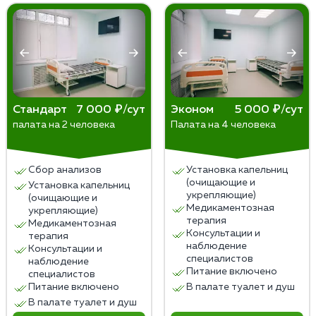
изменение образа жизни. Раннее обращение
специалистов увеличивает шансы на успешное
выздоровление.
Стандарт
7 000 ₽/сут
Эконом
5 000 ₽/сут
палата на 2 человека
Палата на 4 человека
Сбор анализов
Установка капельниц
(очищающие и
Установка капельниц
укрепляющие)
(очищающие и
Медикаментозная
укрепляющие)
терапия
Медикаментозная
Консультации и
терапия
наблюдение
Консультации и
специалистов
наблюдение
Питание включено
специалистов
Питание включено
В палате туалет и душ
В палате туалет и душ