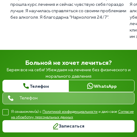
прошла курс лечения и сейчас чувствую себя гораздо
Я о
лучше. Я научилась справляться со своими проблемами
алк
без алкоголя. Я благодарна “Наркология 24/7”.
убе
леч
кли
им 
Больной не хочет лечиться?
Берем все на себя! Убеждаем на лечение без физического и
морального давления
Телефон
WhatsApp
Я ознакомлен(а) с
Политикой конфиденциальности
и даю свое
Согласие
на обработку персональных данных
Записаться