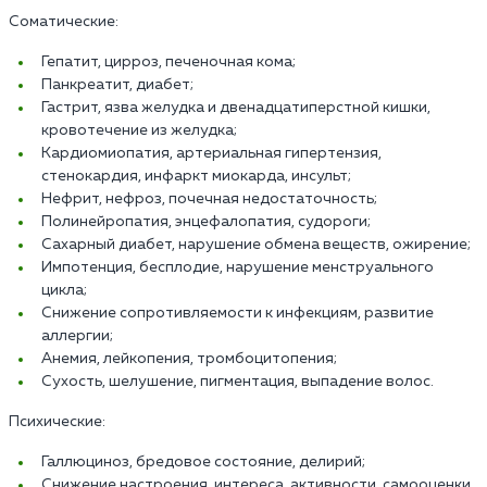
Соматические:
Гепатит, цирроз, печеночная кома;
Панкреатит, диабет;
Гастрит, язва желудка и двенадцатиперстной кишки,
кровотечение из желудка;
Кардиомиопатия, артериальная гипертензия,
стенокардия, инфаркт миокарда, инсульт;
Нефрит, нефроз, почечная недостаточность;
Полинейропатия, энцефалопатия, судороги;
Сахарный диабет, нарушение обмена веществ, ожирение;
Импотенция, бесплодие, нарушение менструального
цикла;
Снижение сопротивляемости к инфекциям, развитие
аллергии;
Анемия, лейкопения, тромбоцитопения;
Сухость, шелушение, пигментация, выпадение волос.
Психические:
Галлюциноз, бредовое состояние, делирий;
Снижение настроения, интереса, активности, самооценки,