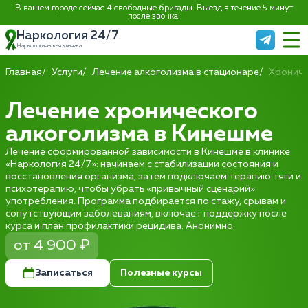
В вашем городе сейчас 4 свободные бригады. Выезд в течение 5 минут
после звонка:
Наркология 24/7
Наркологическая клиника
Главная
Услуги
Лечение алкоголизма в стационаре
Хрониче
Лечение хронического
алкоголизма в Кинешме
Лечение сформированной зависимости в Кинешме в клинике
«Наркология 24/7»: начинаем с стабилизации состояния и
восстановления организма, затем подключаем терапию тяги и
психотерапию, чтобы убрать «привычный сценарий»
употребления. Программа подбирается по стажу, срывам и
сопутствующим заболеваниям, включает поддержку после
курса и план профилактики рецидива. Анонимно.
от 4 900 ₽
Записаться
Полезные курсы