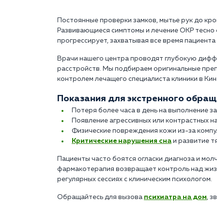
Постоянные проверки замков, мытье рук до кро
Развивающиеся симптомы и лечение ОКР тесно
прогрессирует, захватывая все время пациента 
Врачи нашего центра проводят глубокую дифф
расстройств. Мы подбираем оригинальные преп
контролем лечащего специалиста клиники в Ки
Показания для экстренного обраще
Потеря более часа в день на выполнение з
Появление агрессивных или контрастных н
Физические повреждения кожи из-за компул
Критические нарушения сна
и развитие т
Пациенты часто боятся огласки диагноза и молч
фармакотерапия возвращает контроль над жиз
регулярных сессиях с клиническим психологом.
Обращайтесь для вызова
психиатра на дом
, з