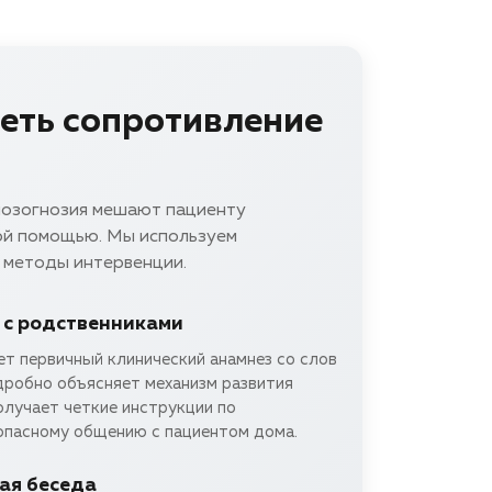
еть сопротивление
нозогнозия мешают пациенту
ой помощью. Мы используем
 методы интервенции.
 с родственниками
т первичный клинический анамнез со слов
дробно объясняет механизм развития
олучает четкие инструкции по
опасному общению с пациентом дома.
ая беседа