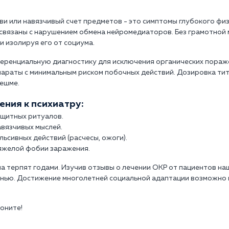
ви или навязчивый счет предметов - это симптомы глубокого физ
 связаны с нарушением обмена нейромедиаторов. Без грамотной
и изолируя его от социума.
еренциальную диагностику для исключения органических пораж
араты с минимальным риском побочных действий. Дозировка ти
нешме.
ния к психиатру:
ащитных ритуалов.
авязчивых мыслей.
ьсивных действий (расчесы, ожоги).
яжелой фобии заражения.
а терпят годами. Изучив отзывы о лечении ОКР от пациентов наш
нью. Достижение многолетней социальной адаптации возможно 
воните!