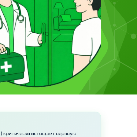
) критически истощает нервную