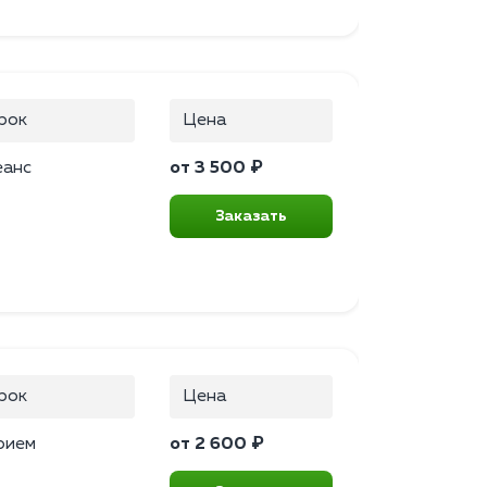
рок
Цена
еанс
от 3 500 ₽
Заказать
рок
Цена
рием
от 2 600 ₽