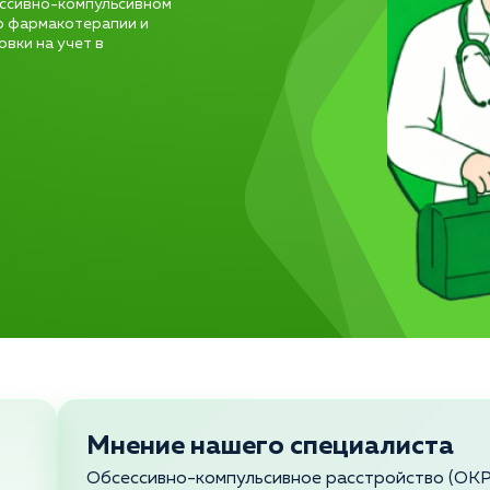
ессивно-компульсивном
р фармакотерапии и
вки на учет в
Мнение нашего специалиста
Обсессивно-компульсивное расстройство (ОКР