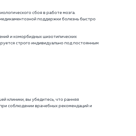
иологического сбоя в работе мозга.
 медикаментозной поддержки болезнь быстро
ений и коморбидных шизотипических
труется строго индивидуально под постоянным
ей клиники, вы убедитесь, что ранняя
при соблюдении врачебных рекомендаций и