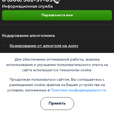
Информационная служба
Перезвоните мне
Кодирование алкоголизма
Кодирование от алкоголя на дому
Зашиться от алкоголизма
Для обеспечения оптимальной работы, анализа
Кодирование уколом
использования и улучшения пользовательского опыта на
сайте используются технологии cookie.
Торпедо
Продолжая пользоваться сайтом, Вы соглашаетесь с
Эспераль
размещением cookie-файлов на Вашем устройстве на
Вивитрол
условиях, изложенных в
Политике конфиденциальности.
Кодирование двойной блок
Принять
Вывод из запоя в стационаре