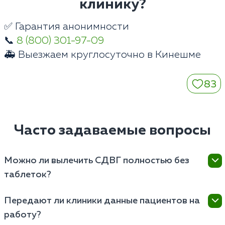
клинику?
✅ Гарантия анонимности
📞
8 (800) 301-97-09
🚑 Выезжаем круглосуточно в Кинешме
83
Часто задаваемые вопросы
Можно ли вылечить СДВГ полностью без
таблеток?
Расстройство имеет нейробиологическую природу,
Передают ли клиники данные пациентов на
связанную с нехваткой дофамина. При выраженных
работу?
симптомах психотерапия без медикаментов дает