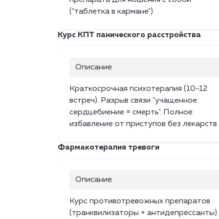
препарата для ношения с собой
("таблетка в кармане").
Курс КПТ панического расстройства
Описание
Краткосрочная психотерапия (10-12
встреч). Разрыв связи "учащенное
сердцебиение = смерть". Полное
избавление от приступов без лекарств.
Фармакотерапия тревоги
Описание
Курс противотревожных препаратов
(транквилизаторы + антидепрессанты).