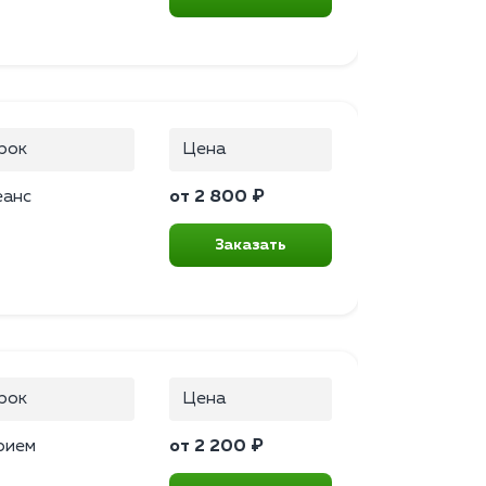
рок
Цена
еанс
от 2 800 ₽
Заказать
рок
Цена
рием
от 2 200 ₽