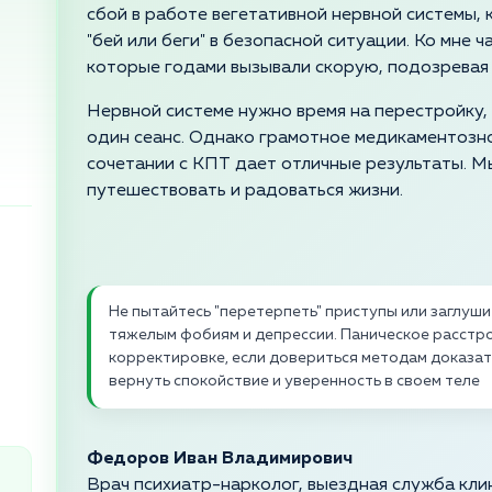
сбой в работе вегетативной нервной системы,
"бей или беги" в безопасной ситуации. Ко мне 
которые годами вызывали скорую, подозревая 
Нервной системе нужно время на перестройку,
один сеанс. Однако грамотное медикаментозно
сочетании с КПТ дает отличные результаты. М
путешествовать и радоваться жизни.
Не пытайтесь "перетерпеть" приступы или заглушит
тяжелым фобиям и депрессии. Паническое расстр
корректировке, если довериться методам доказа
вернуть спокойствие и уверенность в своем теле
Федоров Иван Владимирович
Врач психиатр-нарколог, выездная служба кли