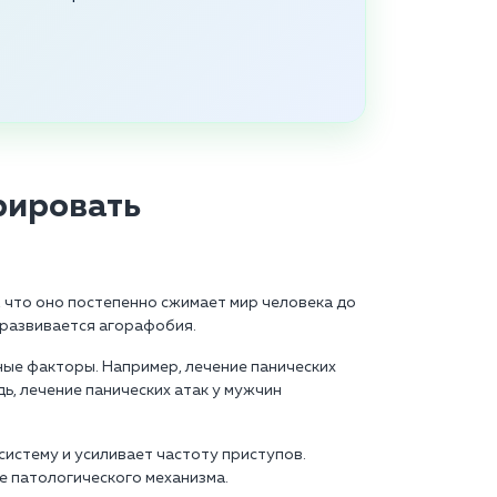
рировать
 что оно постепенно сжимает мир человека до
м развивается агорафобия.
ные факторы. Например, лечение панических
ь, лечение панических атак у мужчин
истему и усиливает частоту приступов.
е патологического механизма.