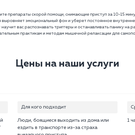
ите препараты скорой помощи, снимающие приступ за 10-15 мину
я выровняет эмоциональный фон и уберет постоянное внутренне
аучит вас распознавать триггеры и останавливать панику на ра
ательным практикам и методам мышечной релаксации для самоп
Цены на наши услуги
Для кого подходит
С
ой
Люди, боящиеся выходить из дома или
1 ч
"
ездить в транспорте из-за страха