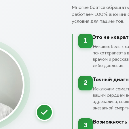
Многие боятся обращатьс
работаем 100% анонимно
условия для пациентов.
Это не «кара
1
Никаких белых х
психотерапевта 
врачом и рассказ
либо давления.
Точный диагн
2
Исключим сомати
вашим сердцем вс
адреналина, сниж
внезапной смерти
Возможность 
3