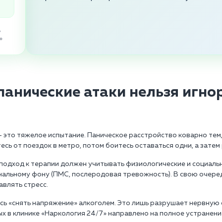
,
»
панические атаки нельзя игно
 это тяжелое испытание. Паническое расстройство коварно тем,
есь от поездок в метро, потом боитесь оставаться одни, а зате
 подход к терапии должен учитывать физиологические и социаль
нальному фону (ПМС, послеродовая тревожность). В свою очеред
влять стресс.
 «снять напряжение» алкоголем. Это лишь разрушает нервную с
ых в клинике «Наркология 24/7» направлено на полное устранени