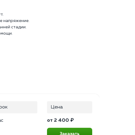
т.
е напряжение.
нней стадии.
омощи.
рок
Цена
ас
от 2 400 ₽
Заказать