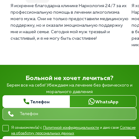
Я искренне благодарна клинике Наркология 24/7 за их
Я х
профессиональную помощь в лечении алкоголизма
Нар
моего мужа. Они не только предоставили медицинскую
мое
поддержку, но и оказали эмоциональную поддержку
под
мне и нашей семье. Сегодня мой муж трезвый и
в б
счастливый, и я не могу быть счастливее!
реа
ник
Больной не хочет лечиться?
Берем все на себя! Убеждаем на лечение без физического и
морального давления
Телефон
WhatsApp
Я ознакомлен(а) с
Политикой конфиденциальности
и даю свое
Согласие
на обработку персональных данных