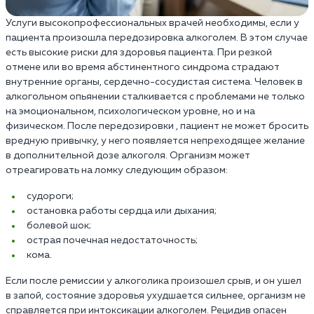
Услуги высокопрофессиональных врачей необходимы, если у
пациента произошла передозировка алкоголем. В этом случае
есть высокие риски для здоровья пациента. При резкой
отмене или во время абстинентного синдрома страдают
внутренние органы, сердечно-сосудистая система. Человек в
алкогольном опьянении сталкивается с проблемами не только
на эмоциональном, психологическом уровне, но и на
физическом. После передозировки , пациент не может бросить
вредную привычку, у него появляется непреходящее желание
в дополнительной дозе алкоголя. Организм может
отреагировать на ломку следующим образом:
cудороги;
остановка работы сердца или дыхания;
болевой шок;
острая почечная недостаточность;
кома.
Если после ремиссии у алкоголика произошел срыв, и он ушел
в запой, состояние здоровья ухудшается сильнее, организм не
справляется при интоксикации алкоголем. Рецидив опасен