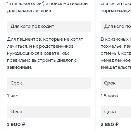
"я не алкоголик") и поиск мотивации
снятия инток
для начала лечения.
нормализации
Для кого подходит
Для кого п
Для пациентов, которые не хотят
В кризисных 
лечиться, и их родственников,
похмелье, па
нуждающихся в совете, как
отмены), ког
правильно выстроить диалог с
немедленное
зависимым.
вмешательст
Срок
Срок
1 час
1.5 часа
Цена
Цена
1 900 ₽
2 850 ₽