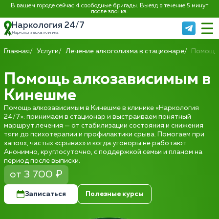
В вашем городе сейчас 4 свободные бригады. Выезд в течение 5 минут
после звонка:
Наркология 24/7
Наркологическая клиника
Главная
Услуги
Лечение алкоголизма в стационаре
Помощь
Помощь алкозависимым в
Кинешме
Помощь алкозависимым в Кинешме в клинике «Наркология
24/7»: принимаем в стационар и выстраиваем понятный
маршрут лечения — от стабилизации состояния и снижения
тяги до психотерапии и профилактики срыва. Помогаем при
запоях, частых «срывах» и когда уговоры не работают.
Анонимно, круглосуточно, с поддержкой семьи и планом на
период после выписки.
от 3 700 ₽
Записаться
Полезные курсы