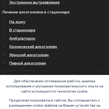
Экстренное вытрезвление
Лечение алкоголизма в стационаре
На дому
В стационаре
Амбулаторно
Хронический алкоголизм
Женский алкоголизм
Пивной алкоголизм
© 2026 Все права защищены
Политика конфиденциальности
Для обеспечения оптимальной работы, анализа
Согласие на обработку персональных данных
использования и улучшения пользовательского опыта на
сайте используются технологии cookie.
Медицинские услуги оказываются ООО "М-Трезвость", по лицензии
Продолжая пользоваться сайтом, Вы соглашаетесь с
ЛО-50-01-012801 от 27.08.2021 по адресу: 127083, Московская область, г.
размещением cookie-файлов на Вашем устройстве на
Москва, улица 8 Марта, 1с12, подъезд 1