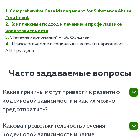
Comprehensive Case Management for Substance Abuse
Treatment
.
Комплексный подход к лечению и профилактике
наркозависимости
.
"Лечение наркоманий" – Р.А. Фридман.
"Психологические и социальные аспекты наркомании" –
А.В. Груздева.
Часто задаваемые вопросы
Какие причины могут привести к развитию
кодеиновой зависимости и как их можно
предотвратить?
Развитие кодеиновой зависимости может быть
Какова продолжительность лечения
обусловлено различными факторами, включая
кодеиновой зависимости и какие
рецепторную чувствительность, генетическую