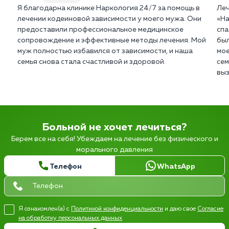
Я благодарна клинике Наркология 24/7 за помощь в
Леч
лечении кодеиновой зависимости у моего мужа. Они
«На
предоставили профессиональное медицинское
спа
сопровождение и эффективные методы лечения. Мой
был
муж полностью избавился от зависимости, и наша
мое
семья снова стала счастливой и здоровой.
сем
выз
Больной не хочет лечиться?
Берем все на себя! Убеждаем на лечение без физического и
морального давления
Телефон
WhatsApp
Я ознакомлен(а) с
Политикой конфиденциальности
и даю свое
Согласие
на обработку персональных данных