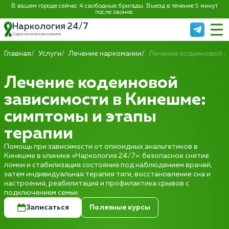
В вашем городе сейчас 4 свободные бригады. Выезд в течение 5 минут
после звонка:
Наркология 24/7
Наркологическая клиника
Главная
Услуги
Лечение наркомании
Лечение кодеиновой з
Лечение кодеиновой
зависимости в Кинешме:
симптомы и этапы
терапии
Помощь при зависимости от опиоидных анальгетиков в
Кинешме в клинике «Наркология 24/7»: безопасное снятие
ломки и стабилизация состояния под наблюдением врачей,
затем индивидуальная терапия тяги, восстановление сна и
настроения, реабилитация и профилактика срывов с
подключением семьи.
Записаться
Полезные курсы