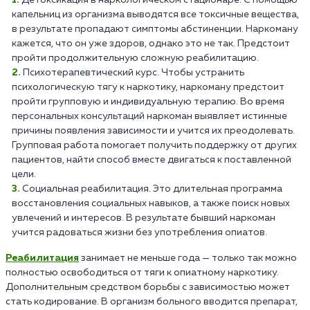
Детоксикация в наркологическом стационаре. С помощью
капельниц из организма выводятся все токсичные вещества,
в результате пропадают симптомы абстиненции. Наркоману
кажется, что он уже здоров, однако это не так. Предстоит
пройти продолжительную сложную реабилитацию.
Психотерапевтический курс. Чтобы устранить
психологическую тягу к наркотику, наркоману предстоит
пройти групповую и индивидуальную терапию. Во время
персональных консультаций наркоман выявляет истинные
причины появления зависимости и учится их преодолевать.
Групповая работа помогает получить поддержку от других
пациентов, найти способ вместе двигаться к поставленной
цели.
Социальная реабилитация. Это длительная программа
восстановления социальных навыков, а также поиск новых
увлечений и интересов. В результате бывший наркоман
учится радоваться жизни без употребления опиатов.
Реабилитация
занимает не меньше года — только так можно
полностью освободиться от тяги к опиатному наркотику.
Дополнительным средством борьбы с зависимостью может
стать кодирование. В организм больного вводится препарат,