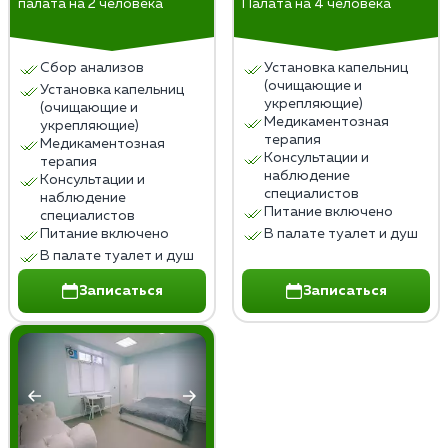
палата на 2 человека
Палата на 4 человека
Сбор анализов
Установка капельниц
(очищающие и
Установка капельниц
укрепляющие)
(очищающие и
Медикаментозная
укрепляющие)
терапия
Медикаментозная
Консультации и
терапия
наблюдение
Консультации и
специалистов
наблюдение
Питание включено
специалистов
Питание включено
В палате туалет и душ
В палате туалет и душ
Записаться
Записаться