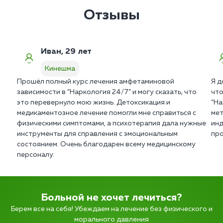
Отзывы
Иван, 29 лет
Кинешма
Прошёл полный курс лечения амфетаминовой
Я д
зависимости в “Наркология 24/7” и могу сказать, что
что
это перевернуло мою жизнь. Детоксикация и
“На
медикаментозное лечение помогли мне справиться с
мет
физическими симптомами, а психотерапия дала нужные
инд
инструменты для справления с эмоциональным
про
состоянием. Очень благодарен всему медицинскому
персоналу.
Больной не хочет лечиться?
Берем все на себя! Убеждаем на лечение без физического и
морального давления