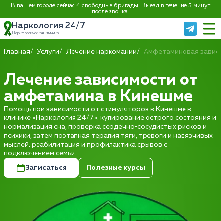
В вашем городе сейчас 4 свободные бригады. Выезд в течение 5 минут
после звонка:
Наркология 24/7
Наркологическая клиника
Главная
Услуги
Лечение наркомании
Амфетаминовая завис
Лечение зависимости от
амфетамина в Кинешме
Помощь при зависимости от стимуляторов в Кинешме в
клинике «Наркология 24/7»: купирование острого состояния и
нормализация сна, проверка сердечно‑сосудистых рисков и
психики, затем поэтапная терапия тяги, тревоги и навязчивых
мыслей, реабилитация и профилактика срывов с
подключением семьи.
Записаться
Полезные курсы