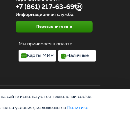
+7 (861) 217-63-69
Информационная служба
Перезвоните мне
Мы принимаем к оплате
Карты МИР
Наличные
Согласие на обработку персональных данных
на сайте используются технологии cookie.
тве на условиях, изложенных в
Политике
область, г. Москва, улица 8 Марта, 1с12, подъезд 1
зводство, пропаганда и сбыт наркотических средств или их
не являются публичной офертой и не заменяют очную
онсультации по телефону и в мессенджерах являются