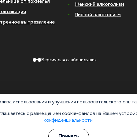
ельница от похмелья
Женский алкоголизм
токсикация
Пивной алкоголизм
тренное вытрезвление
Версия для слабовидящих
Политика конфиденциальности
лиза использования и улучшения пользовательского опыта 
лашаетесь с размещением cookie-файлов на Вашем устройс
 по лицензии ЛО-50-01-012801 от 27.08.2021 по адресу: 127083, Московская 
конфиденциальности.
ив распространения, продажи и приема психоактивных веществ. Незаконное прои
 УКРФ и КоАП РФ Статья 6.13. Материалы на сайте носят справочный характер, 
Принять
схемы лечения — исключительная прерогатива вашего лечащего специалиста. К