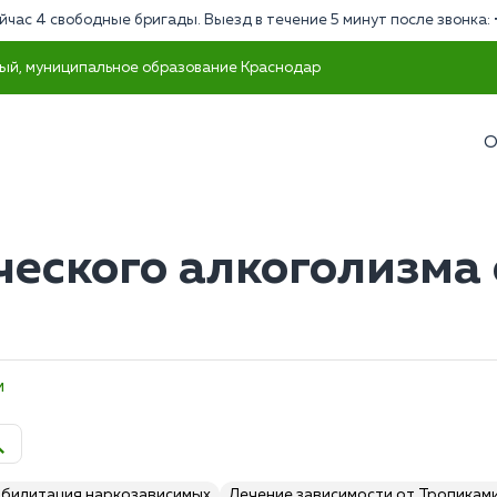
йчас 4 свободные бригады. Выезд в течение 5 минут после звонка:
ый, муниципальное образование Краснодар
О
ческого алкоголизма
м
абилитация наркозависимых
Лечение зависимости от Тропикам