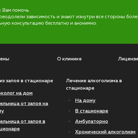
к Вам помочь.
реодолели зависимость и знают изнутри все стороны боле
ьную консультацию бесплатно и анонимно.
ены
О клинике
Лицензи
из запоя в стационаре
Лечение алкоголизма в
стационаре
колог на дом
На дому
ельница от запоя на
му
В стационаре
ельница от запоя в
Амбулаторно
ционаре
Хронический алкоголизм