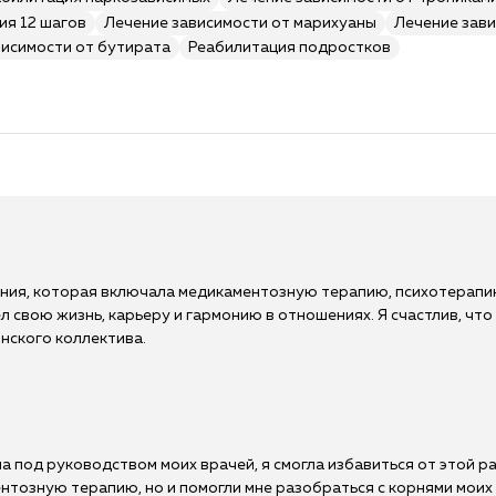
ия 12 шагов
Лечение зависимости от марихуаны
Лечение зави
висимости от бутирата
Реабилитация подростков
ения, которая включала медикаментозную терапию, психотерапи
л свою жизнь, карьеру и гармонию в отношениях. Я счастлив, чт
нского коллектива.
 под руководством моих врачей, я смогла избавиться от этой р
ентозную терапию, но и помогли мне разобраться с корнями мои