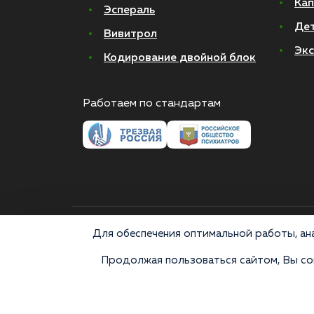
Кап
Эспераль
Де
Вивитрол
Экс
Кодирование двойной блок
Работаем по стандартам
© 2026 Все права защищены
Для обеспечения оптимальной работы, ана
Продолжая пользоваться сайтом, Вы сог
Медицинские услуги оказываются ООО "М-Трезвость",
«Напоминаем, что сайт https://narkologiya24.clinic прот
аналогов карается в соответствии с законом 228.1
консультацию врача. Постановка диагноза и выбор 