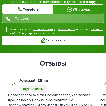
терапию и поможем вам обрести внутреннюю опору.
Телефон
WhatsApp
Я ознакомлен(а) с
Политикой конфиденциальности
и даю свое
Согласие
на обработку персональных данных
Записаться
Отзывы
Алексей, 28 лет
Дружелюбный
После первого визита я почувствовал, что попал в
Я х
нужное место. Врач был исключительно
все
доброжелателен, и его методы лечения панических
был