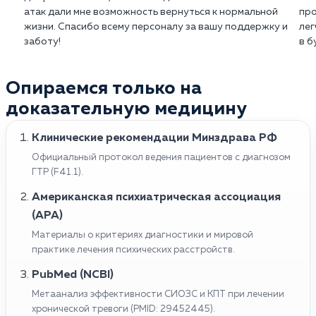
атак дали мне возможность вернуться к нормальной
про
жизни. Спасибо всему персоналу за вашу поддержку и
лег
заботу!
в б
Опираемся только на
доказательную медицину
Клинические рекомендации Минздрава РФ
Официальный протокол ведения пациентов с диагнозом
ГТР (F41.1).
Американская психиатрическая ассоциация
(APA)
Материалы о критериях диагностики и мировой
практике лечения психических расстройств.
PubMed (NCBI)
Метаанализ эффективности СИОЗС и КПТ при лечении
хронической тревоги (PMID: 29452445).