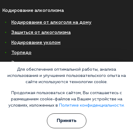
Кодирование алкоголизма
Кодирование от алкоголя на дому
Зашиться от алкоголизма
Кодирование уколом
Торпедо
Эспераль
Для обеспечения оптимальной работы, анализа
Вивитрол
использования и улучшения пользовательского опыта на
сайте используются технологии cookie.
Кодирование двойной блок
Продолжая пользоваться сайтом, Вы соглашаетесь с
Вывод из запоя в стационаре
размещением cookie-файлов на Вашем устройстве на
условиях, изложенных в
Политике конфиденциальности.
Нарколог на дом
Капельница от запоя на дому
Принять
Капельница от запоя в стационаре