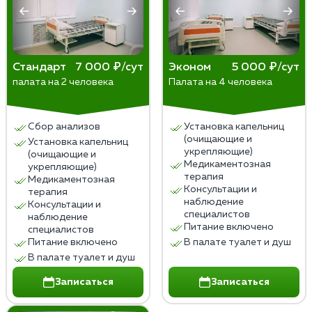
необходимости и в интересах сохранения здоровья
пациента. Забота о пациентах и уважение к их
правам – главные принципы медицинской этики в
таких ситуациях. Решение о принудительном
Стандарт
7 000 ₽/сут
Эконом
5 000 ₽/сут
лечении всегда должно опираться на научные
палата на 2 человека
Палата на 4 человека
данные, юридические нормы и уважение к личности
пациента.
Сбор анализов
Установка капельниц
(очищающие и
Установка капельниц
укрепляющие)
(очищающие и
Медикаментозная
укрепляющие)
терапия
Медикаментозная
Консультации и
терапия
наблюдение
Консультации и
специалистов
наблюдение
Питание включено
специалистов
Питание включено
В палате туалет и душ
В палате туалет и душ
Записаться
Записаться