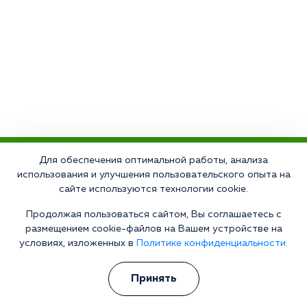
Для обеспечения оптимальной работы, анализа
Что делать сейчас?
использования и улучшения пользовательского опыта на
сайте используются технологии cookie.
Мы знаем всю глубину проблемы и знаем, как Вам помочь.
Продолжая пользоваться сайтом, Вы соглашаетесь с
Консультанты программы сами в прошлом преодолели
зависимость и знают изнутри все стороны болезни.
размещением cookie-файлов на Вашем устройстве на
Свяжитесь с нами и получите профессиональную
условиях, изложенных в
Политике конфиденциальности.
консультацию бесплатно и анонимно.
Принять
Получить консультацию