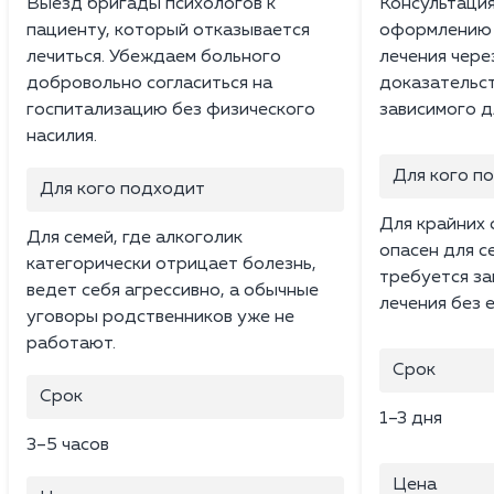
Выезд бригады психологов к
Консультаци
пациенту, который отказывается
оформлению 
лечиться. Убеждаем больного
лечения чере
добровольно согласиться на
доказательст
госпитализацию без физического
зависимого д
насилия.
Для кого п
Для кого подходит
Для крайних 
Для семей, где алкоголик
опасен для с
категорически отрицает болезнь,
требуется за
ведет себя агрессивно, а обычные
лечения без е
уговоры родственников уже не
работают.
Срок
Срок
1–3 дня
3–5 часов
Цена