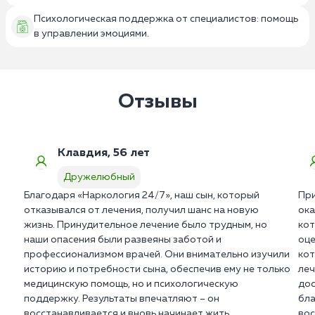
Психологическая поддержка от специалистов: помощь
в управлении эмоциями.
Отзывы
Клавдия, 56 лет
Дружелюбный
Благодаря «Наркология 24/7», наш сын, который
При
отказывался от лечения, получил шанс на новую
ока
жизнь. Принудительное лечение было трудным, но
кот
наши опасения были развеяны заботой и
оце
профессионализмом врачей. Они внимательно изучили
кот
историю и потребности сына, обеспечив ему не только
леч
медицинскую помощь, но и психологическую
дос
поддержку. Результаты впечатляют – он
бла
восстанавливается и вновь начинает жить
вос