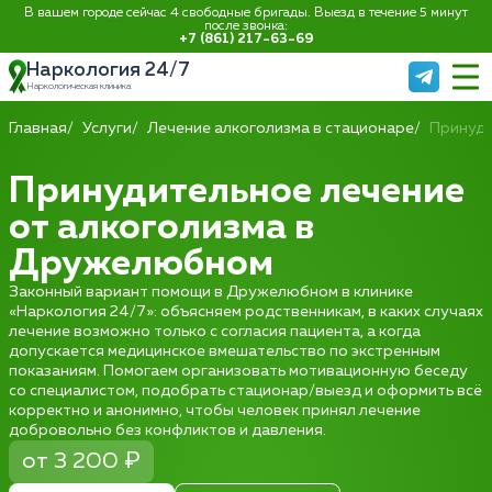
В вашем городе сейчас 4 свободные бригады. Выезд в течение 5 минут
после звонка:
+7 (861) 217-63-69
Наркология 24/7
Наркологическая клиника
Главная
Услуги
Лечение алкоголизма в стационаре
Принуди
Принудительное лечение
от алкоголизма в
Дружелюбном
Законный вариант помощи в Дружелюбном в клинике
«Наркология 24/7»: объясняем родственникам, в каких случаях
лечение возможно только с согласия пациента, а когда
допускается медицинское вмешательство по экстренным
показаниям. Помогаем организовать мотивационную беседу
со специалистом, подобрать стационар/выезд и оформить всё
корректно и анонимно, чтобы человек принял лечение
добровольно без конфликтов и давления.
от 3 200 ₽