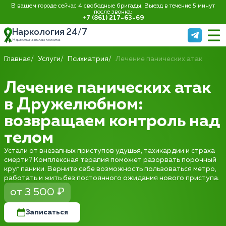
В вашем городе сейчас 4 свободные бригады. Выезд в течение 5 минут
после звонка:
+7 (861) 217-63-69
Наркология 24/7
Наркологическая клиника
Главная
Услуги
Психиатрия
Лечение панических атак
Лечение панических атак
в Дружелюбном:
возвращаем контроль над
телом
Устали от внезапных приступов удушья, тахикардии и страха
смерти? Комплексная терапия поможет разорвать порочный
круг паники. Верните себе возможность пользоваться метро,
работать и жить без постоянного ожидания нового приступа.
от 3 500 ₽
Записаться