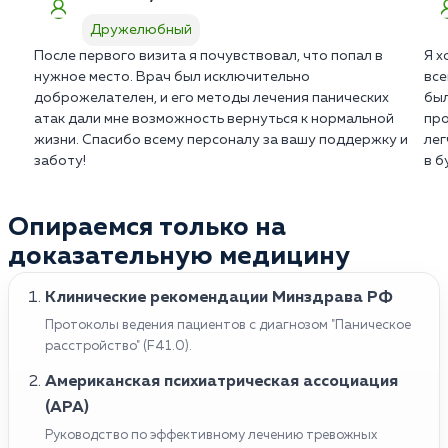
терапевта. Обсудите свои ожидания и вопросы с
Специфические препараты для лечения
Дружелюбный
врачом, чтобы получить более точную оценку
панического расстройства: алпразолам XR
вашей ситуации.
После первого визита я почувствовал, что попал в
Я х
(Xanax XR) или клоназепам (Klonopin).
нужное место. Врач был исключительно
все
доброжелателен, и его методы лечения панических
был
Важно помнить, что лечение панических атак
атак дали мне возможность вернуться к нормальной
про
должно быть назначено и контролироваться
жизни. Спасибо всему персоналу за вашу поддержку и
лег
врачом.
заботу!
в б
Опираемся только на
доказательную медицину
Клинические рекомендации Минздрава РФ
Протоколы ведения пациентов с диагнозом "Паническое
расстройство" (F41.0).
Американская психиатрическая ассоциация
(APA)
Руководство по эффективному лечению тревожных