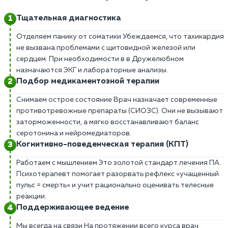
Тщательная диагностика
Отделяем панику от соматики Убеждаемся, что тахикардия
не вызвана проблемами с щитовидной железой или
сердцем. При необходимости в в Дружелюбном
назначаются ЭКГ и лабораторные анализы.
Подбор медикаментозной терапии
Снимаем острое состояние Врач назначает современные
противотревожные препараты (СИОЗС). Они не вызывают
заторможенности, а мягко восстанавливают баланс
серотонина и нейромедиаторов.
Когнитивно-поведенческая терапия (КПТ)
Работаем с мышлением Это золотой стандарт лечения ПА.
Психотерапевт помогает разорвать рефлекс «учащенный
пульс = смерть» и учит рационально оценивать телесные
реакции.
Поддерживающее ведение
Мы всегда на связи На протяжении всего курса врач