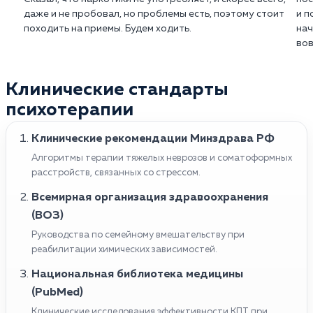
даже и не пробовал, но проблемы есть, поэтому стоит
и п
походить на приемы. Будем ходить.
нач
вов
Клинические стандарты
психотерапии
Клинические рекомендации Минздрава РФ
Алгоритмы терапии тяжелых неврозов и соматоформных
расстройств, связанных со стрессом.
Всемирная организация здравоохранения
(ВОЗ)
Руководства по семейному вмешательству при
реабилитации химических зависимостей.
Национальная библиотека медицины
(PubMed)
Клинические исследования эффективности КПТ при