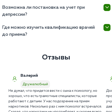
поведенческие схемы.
Дистанционный формат показывает высокую
Возможна ли постановка на учет при
результативность при поддерживающей терапии.
депрессии?
Однако для снятия острых панических атак или
абстиненции требуется очный прием.
Нет. Взаимодействие с клиникой в Дружелюбном
Где можно изучить квалификацию врачей
строго конфиденциально. Внешние запросы от
до приема?
ПНД или МВД отклоняются на основании
федерального закона о врачебной тайне.
Реальные отзывы о семейном психологе и копии
государственных лицензий размещены в профилях
врачей. Вся документация клиники в Дружелюбном
Отзывы
находится в открытом доступе на сайте.
Валерий
Дружелюбный
Не думал, что придется вести с сына к психологу, но
Дол
хорошо, что есть грамотные специалисты, которые
про
работают с детьми. У нас подозрение на прием
учу
наркотиков. Несколько раз с ним психолог встречался.
дав
Сказал, что наркотики не употребляет, и скорее всего,
пос