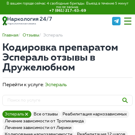
В вашем городе сейчас 4 свободные бригады. Выезд в течение 5 минут
после звонка:
+7 (861) 217-63-69
Наркология 24/7
Наркологическая клиника
Главная
Отзывы
Эспераль
Кодировка препаратом
Эспераль отзывы в
Дружелюбном
Перейти к услуге:
Эспераль
Эспераль
Все отзывы
Реабилитация наркозависимых
Лечение зависимости от Тропикамида
Лечение зависимости от Лирики
Кодирование наркозависимости
Реабилитация 12 шагов