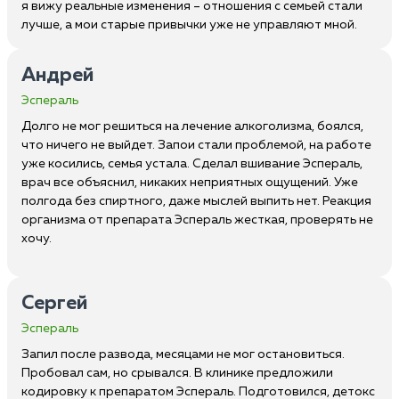
я вижу реальные изменения – отношения с семьей стали
лучше, а мои старые привычки уже не управляют мной.
Андрей
Эспераль
Долго не мог решиться на лечение алкоголизма, боялся,
что ничего не выйдет. Запои стали проблемой, на работе
уже косились, семья устала. Сделал вшивание Эспераль,
врач все объяснил, никаких неприятных ощущений. Уже
полгода без спиртного, даже мыслей выпить нет. Реакция
организма от препарата Эспераль жесткая, проверять не
хочу.
Сергей
Эспераль
Запил после развода, месяцами не мог остановиться.
Пробовал сам, но срывался. В клинике предложили
кодировку к препаратом Эспераль. Подготовился, детокс