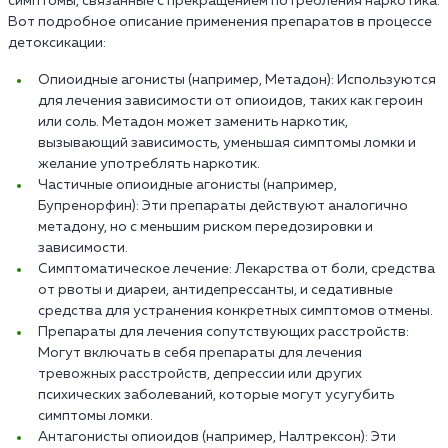
симптомы, связанные с прекращением потребления наркотика.
Вот подробное описание применения препаратов в процессе
детоксикации:
Опиоидные агонисты (например, Метадон): Используются
для лечения зависимости от опиоидов, таких как героин
или соль. Метадон может заменить наркотик,
вызывающий зависимость, уменьшая симптомы ломки и
желание употреблять наркотик.
Частичные опиоидные агонисты (например,
Бупренорфин): Эти препараты действуют аналогично
метадону, но с меньшим риском передозировки и
зависимости.
Симптоматическое лечение: Лекарства от боли, средства
от рвоты и диареи, антидепрессанты, и седативные
средства для устранения конкретных симптомов отмены.
Препараты для лечения сопутствующих расстройств:
Могут включать в себя препараты для лечения
тревожных расстройств, депрессии или других
психических заболеваний, которые могут усугубить
симптомы ломки.
Антагонисты опиоидов (например, Налтрексон): Эти