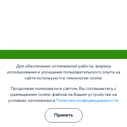
Что делать сейчас?
Для обеспечения оптимальной работы, анализа
использования и улучшения пользовательского опыта на
Мы знаем всю глубину проблемы и знаем, как Вам помочь.
сайте используются технологии cookie.
Консультанты программы сами в прошлом преодолели
зависимость и знают изнутри все стороны болезни.
Продолжая пользоваться сайтом, Вы соглашаетесь с
Свяжитесь с нами и получите профессиональную
размещением cookie-файлов на Вашем устройстве на
консультацию бесплатно и анонимно.
условиях, изложенных в
Политике конфиденциальности.
Получить консультацию
Принять