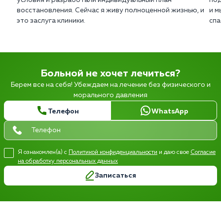
условия и разработали индивидуальный план
под
восстановления. Сейчас я живу полноценной жизнью, и
и м
это заслуга клиники.
спа
Больной не хочет лечиться?
Берем все на себя! Убеждаем на лечение без физического и
морального давления
Телефон
WhatsApp
Я ознакомлен(а) с
Политикой конфиденциальности
и даю свое
Согласие
на обработку персональных данных
Записаться