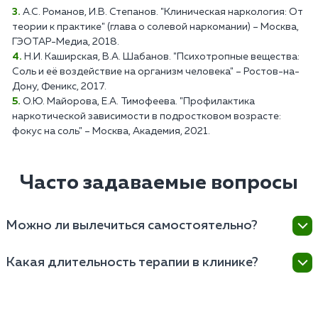
А.С. Романов, И.В. Степанов. "Клиническая наркология: От
теории к практике" (глава о солевой наркомании) – Москва,
ГЭОТАР-Медиа, 2018.
Н.И. Каширская, В.А. Шабанов. "Психотропные вещества:
Соль и её воздействие на организм человека" – Ростов-на-
Дону, Феникс, 2017.
О.Ю. Майорова, Е.А. Тимофеева. "Профилактика
наркотической зависимости в подростковом возрасте:
фокус на соль" – Москва, Академия, 2021.
Часто задаваемые вопросы
Можно ли вылечиться самостоятельно?
Самостоятельное лечение солевой наркомании
Какая длительность терапии в клинике?
крайне рискованно и неэффективно, поэтому
рекомендуется обращение к наркологам для
Лечение от солевой зависимости начинается от
профессиональной помощи.
нескольких недель до нескольких месяцев, в