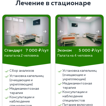
зависимости от степени зависимости и
Лечение в стационаре
индивидуальных особенностей пациента.
Стандарт
7 000 ₽/сут
Эконом
5 000 ₽/сут
палата на 2 человека
Палата на 4 человека
Сбор анализов
Установка капельниц
(очищающие и
Установка капельниц
укрепляющие)
(очищающие и
Медикаментозная
укрепляющие)
терапия
Медикаментозная
Консультации и
терапия
наблюдение
Консультации и
специалистов
наблюдение
Питание включено
специалистов