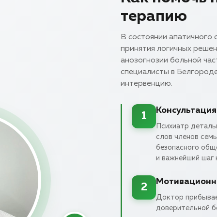
терапию
В состоянии апатичного 
принятия логичных реше
анозогнозии больной час
специалисты в Белгород
интервенцию.
Консультация
1
Психиатр деталь
слов членов сем
безопасного общ
и важнейший шаг
Мотивационн
2
Доктор прибывае
доверительной б