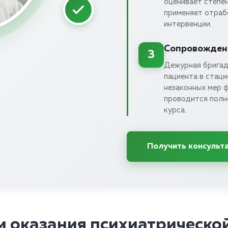
оценивает степе
применяет отраб
интервенции.
Сопровождени
3
Дежурная бригад
пациента в стаци
незаконных мер ф
проводится полн
курса.
Получить консульт
м оказания психиатрическо