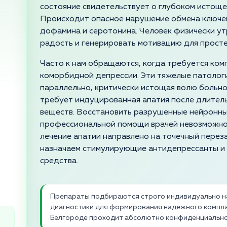
состояние свидетельствует о глубоком истоще
Происходит опасное нарушение обмена ключе
дофамина и серотонина. Человек физически у
радость и генерировать мотивацию для просте
Часто к нам обращаются, когда требуется ком
коморбидной депрессии. Эти тяжелые патологи
параллельно, критически истощая волю больно
требует индуцированная апатия после длител
веществ. Восстановить разрушенные нейронные
профессиональной помощи врачей невозможно
лечение апатии направлено на точечный перез
назначаем стимулирующие антидепрессанты и
средства.
Препараты подбираются строго индивидуально н
диагностики для формирования надежного компла
Белгороде проходит абсолютно конфиденциально