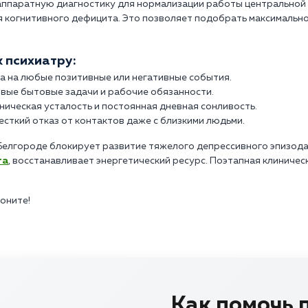
аппаратную диагностику для нормализации работы центральной 
я когнитивного дефицита. Это позволяет подобрать максимальн
к психиатру:
а на любые позитивные или негативные события.
вые бытовые задачи и рабочие обязанности.
ическая усталость и постоянная дневная сонливость.
сткий отказ от контактов даже с близкими людьми.
Белгороде блокирует развитие тяжелого депрессивного эпизод
га
, восстанавливает энергетический ресурс. Поэтапная клиниче
воните!
Как помочь 