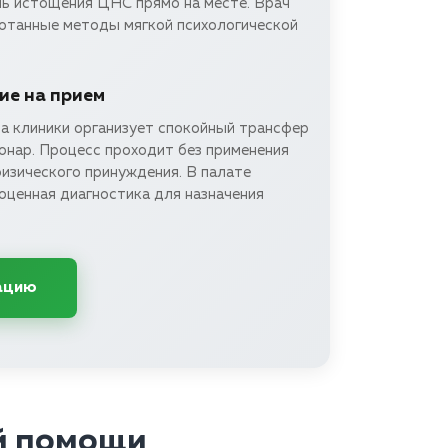
нь истощения ЦНС прямо на месте. Врач
отанные методы мягкой психологической
е на прием
а клиники организует спокойный трансфер
онар. Процесс проходит без применения
изического принуждения. В палате
оценная диагностика для назначения
ацию
й помощи