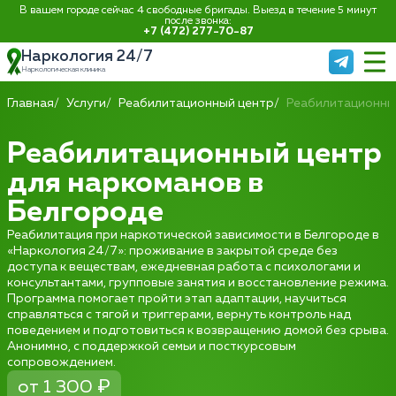
В вашем городе сейчас 4 свободные бригады. Выезд в течение 5 минут
после звонка:
+7 (472) 277-70-87
Наркология 24/7
Наркологическая клиника
Главная
Услуги
Реабилитационный центр
Реабилитационны
Реабилитационный центр
для наркоманов в
Белгороде
Реабилитация при наркотической зависимости в Белгороде в
«Наркология 24/7»: проживание в закрытой среде без
доступа к веществам, ежедневная работа с психологами и
консультантами, групповые занятия и восстановление режима.
Программа помогает пройти этап адаптации, научиться
справляться с тягой и триггерами, вернуть контроль над
поведением и подготовиться к возвращению домой без срыва.
Анонимно, с поддержкой семьи и посткурсовым
сопровождением.
от 1 300 ₽