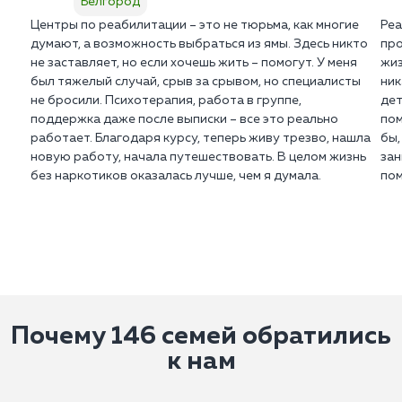
Белгород
Центры по реабилитации – это не тюрьма, как многие
Реа
думают, а возможность выбраться из ямы. Здесь никто
про
не заставляет, но если хочешь жить – помогут. У меня
жиз
был тяжелый случай, срыв за срывом, но специалисты
ник
не бросили. Психотерапия, работа в группе,
дет
поддержка даже после выписки – все это реально
пом
работает. Благодаря курсу, теперь живу трезво, нашла
бы,
новую работу, начала путешествовать. В целом жизнь
зан
без наркотиков оказалась лучше, чем я думала.
пом
Почему 146 семей обратились
к нам