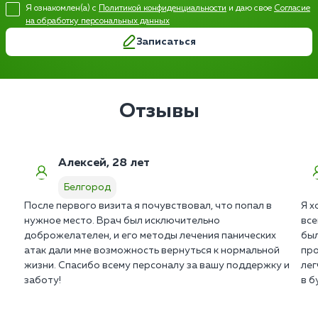
Я ознакомлен(а) с
Политикой конфиденциальности
и даю свое
Согласие
на обработку персональных данных
Записаться
Отзывы
Алексей, 28 лет
Белгород
После первого визита я почувствовал, что попал в
Я х
нужное место. Врач был исключительно
все
доброжелателен, и его методы лечения панических
был
атак дали мне возможность вернуться к нормальной
про
жизни. Спасибо всему персоналу за вашу поддержку и
лег
заботу!
в б