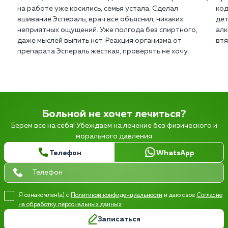
на работе уже косились, семья устала. Сделал
код
вшивание Эспераль, врач все объяснил, никаких
дет
неприятных ощущений. Уже полгода без спиртного,
алк
даже мыслей выпить нет. Реакция организма от
втя
препарата Эспераль жесткая, проверять не хочу.
Больной не хочет лечиться?
Берем все на себя! Убеждаем на лечение без физического и
морального давления
Телефон
WhatsApp
Я ознакомлен(а) с
Политикой конфиденциальности
и даю свое
Согласие
на обработку персональных данных
Записаться