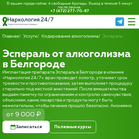
В вашем городе сейчас 4 свободные бригады. Выезд в течение 5 минут
после звонка:
+7 (472) 277-70-87
Наркология 24/7
Наркологическая клиника
Главная
Услуги
Кодирование алкоголизма
Эспераль
Эспераль от алкоголизма
в Белгороде
Имплантация препарата Эспераль в Белгороде в клинике
«Наркология 24/7»: врач проводит осмотр, уточняет срок
трезвости и противопоказания, затем выполняет процедуру
стерильно под местной анестезией. После вмешательства
выдаём памятку по ограничениям и контролю самочувствия,
объясняем, какие лекарства и продукты могут быть
нежелательны, чтобы лечение прошло безопасно. Анонимно.
от 9 000 ₽
Записаться
Полезные курсы