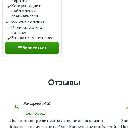
терапия
Консультации и
наблюдение
специалистов
Больничный лист
Индивидуальное
питание
В палате туалет и душ
Записаться
Отзывы
Андрей, 42
Белгород
Долго не мог решиться на лечение алкоголизма,
Зап
боялся, что ничего не выйдет. Запои стали проблемой,
Про