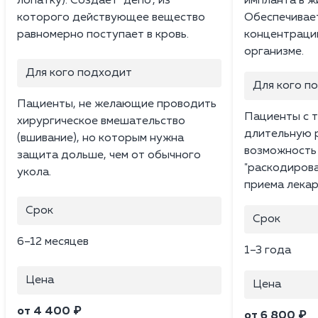
лопатку). Создает "депо", из
импланта в ж
которого действующее вещество
Обеспечивае
равномерно поступает в кровь.
концентраци
организме.
Для кого подходит
Для кого п
Пациенты, не желающие проводить
Пациенты с 
хирургическое вмешательство
длительную 
(вшивание), но которым нужна
возможность
защита дольше, чем от обычного
"раскодирова
укола.
приема лекар
Срок
Срок
6–12 месяцев
1–3 года
Цена
Цена
от 4 400 ₽
от 6 800 ₽