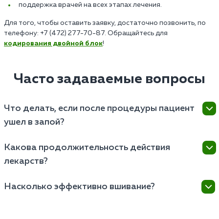
поддержка врачей на всех этапах лечения.
Для того, чтобы оставить заявку, достаточно позвонить, по
телефону: +7 (472) 277-70-87. Обращайтесь для
кодирования двойной блок
!
Часто задаваемые вопросы
Что делать, если после процедуры пациент
ушел в запой?
Важно срочно обратиться за медицинской
Какова продолжительность действия
помощью. Запой после кодирования опасен для
лекарств?
здоровья пациента, и самостоятельные попытки
справиться с ним лишь усугубят ситуацию. Врач
Продолжительность действия «Эспераль» зависит
проведет экспресс-оценку состояния больного,
Насколько эффективно вшивание?
от физиологии пациента, дозировки препарата и
предоставит необходимую медицинскую помощь, и
характеристик алкогольной зависимости. Обычно
Эффективность зависит от ряда факторов. У
при необходимости, сменит стратегию лечения.
эффект от дисульфирама длится от нескольких
некоторых пациентов вшивание сдерживает