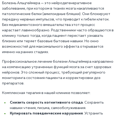
Болезнь Альцгеймера — это нейродегенеративное
заболевание, при котором в тканях мозга накапливаются
патологические белки (амилоидные бляшки). Они блокируют
передачу нервных импульсов, что приводит к гибели клеток.
Без медикаментозного вмешательства этот процесс
нарастает лавинообразно. Родственники часто обращаются в
клинику только тогда, когда пациент перестает узнавать
близких или теряет базовые бытовые навыки. Но окно
возможностей для максимального эффекта открывается
именно на ранних стадиях.
Профессиональное лечение болезни Альцгеймера направлено
на компенсацию утраченных функций мозга за счет здоровых
нейронов. Это сложный процесс, требующий регулярного
мониторинга состояния пациента и корректировки доз
препаратов.
Комплексная терапия в нашей клинике позволяет:
Снизить скорость когнитивного спада
. Сохранить
навыки чтения, письма, самообслуживания.
Купировать поведенческие нарушения
. Устранить