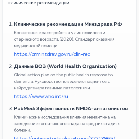
клинические рекомендации.
Клинические рекомендации Минздрава РФ
Когнитивные расстройства у лиц пожилого и
старческого возраста (2020). Стандарт оказания
медицинской помощи.
https://cr.minzdrav.gov.ru/clin-rec
Данные ВОЗ (World Health Organization)
Global action plan on the public health response to
dementia. Руководство по ведению пациентов с
нейродегенеративными патологиями.
https://www.who.int/ru
PubMed: Эффективность NMDA-антагонистов
Клинические исследования влияния мемантина на
замедление когнитивного спада на средних стадиях
болезни.
https://pubmed.ncbi.nlm.nih.gov/37213965/