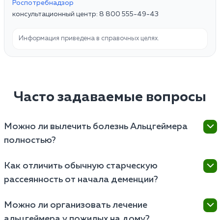
Роспотребнадзор
консультационный центр: 8 800 555-49-43
Информация приведена в справочных целях.
Часто задаваемые вопросы
Можно ли вылечить болезнь Альцгеймера
полностью?
Нет, на сегодняшний день заболевание считается
Как отличить обычную старческую
неизлечимым. Однако современная терапия
рассеянность от начала деменции?
способна значительно замедлить гибель нейронов,
сохранить способность к самообслуживанию и
Здоровый пожилой человек может забыть имя
улучшить качество жизни пациента на длительный
Можно ли организовать лечение
актера или куда положил очки, но вспомнит об этом
срок.
альцгеймера у пожилых на дому?
позже. При болезни Альцгеймера человек забывает