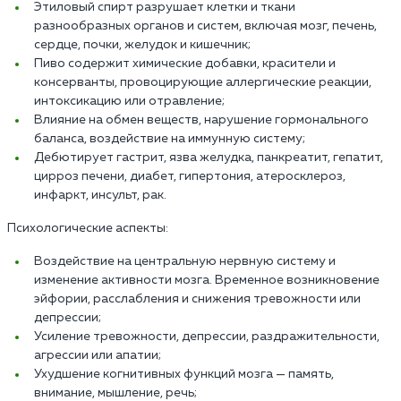
Этиловый спирт разрушает клетки и ткани
разнообразных органов и систем, включая мозг, печень,
сердце, почки, желудок и кишечник;
Пиво содержит химические добавки, красители и
консерванты, провоцирующие аллергические реакции,
интоксикацию или отравление;
Влияние на обмен веществ, нарушение гормонального
баланса, воздействие на иммунную систему;
Дебютирует гастрит, язва желудка, панкреатит, гепатит,
цирроз печени, диабет, гипертония, атеросклероз,
инфаркт, инсульт, рак.
Психологические аспекты:
Воздействие на центральную нервную систему и
изменение активности мозга. Временное возникновение
эйфории, расслабления и снижения тревожности или
депрессии;
Усиление тревожности, депрессии, раздражительности,
агрессии или апатии;
Ухудшение когнитивных функций мозга — память,
внимание, мышление, речь;