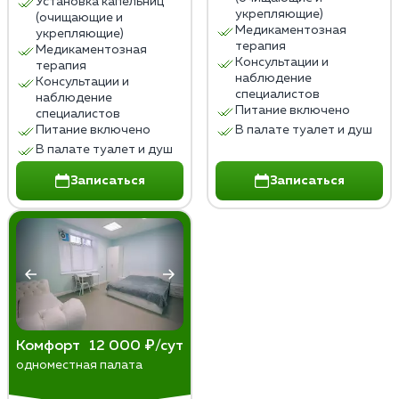
Установка капельниц
Лечение пивного алкоголизма в домашних условиях
укрепляющие)
(очищающие и
не заменяет профессиональной медицинской и
Медикаментозная
укрепляющие)
терапия
психологической помощи, которая необходима для
Медикаментозная
Консультации и
терапия
эффективного и безопасного лечения.
наблюдение
Консультации и
специалистов
наблюдение
Питание включено
специалистов
Питание включено
В палате туалет и душ
В палате туалет и душ
Записаться
Записаться
Комфорт
12 000 ₽/сут
одноместная палата