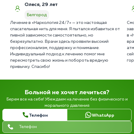
Олеся, 29 лет
Белгород
Лечение в «Наркология 24/7» — это настоящая
Смо
спасательная нить для меня. Я пытался избавиться от
зав
пивной зависимости самостоятельно, но
в «
безрезультатно. Врачи здесь проявили высокий
вра
профессионализм, поддержку и понимание.
атм
Индивидуальный подход к лечению помог мне
сей
пересмотреть свою жизнь и побороть вредную
гор
привычку. Спасибо!
Больной не хочет лечиться?
Берем все на себя! Убеждаем на лечение без физического и
морального давления
Телефон
WhatsApp