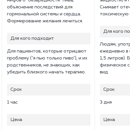
мифов о "безвредности" пива,
жидкости) и 
объяснение последствий для
Снимает отеч
гормональной системы и сердца.
токсическую 
Формирование желания лечиться.
Для кого п
Для кого подходит
Людям, упот
Для пациентов, которые отрицают
ежедневно в 
проблему ("я пью только пиво"), и их
1,5 литров).
родственников, не знающих, как
физическое с
убедить близкого начать терапию.
вид.
Срок
Срок
1 час
3 дня
Цена
Цена