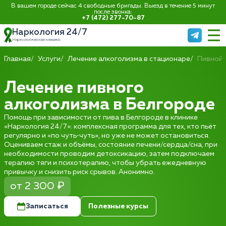
В вашем городе сейчас 4 свободные бригады. Выезд в течение 5 минут
после звонка:
+7 (472) 277-70-87
Наркология 24/7
Наркологическая клиника
Главная
Услуги
Лечение алкоголизма в стационаре
Пивной 
Лечение пивного
алкоголизма в Белгороде
Помощь при зависимости от пива в Белгороде в клинике
«Наркология 24/7»: комплексная программа для тех, кто пьёт
регулярно и «по чуть‑чуть», но уже не может остановиться.
Оцениваем стаж и объёмы, состояние печени/сердца/сна, при
необходимости проводим детоксикацию, затем подключаем
терапию тяги и психотерапию, чтобы убрать ежедневную
привычку и снизить риск срывов. Анонимно.
от 2 300 ₽
Записаться
Полезные курсы