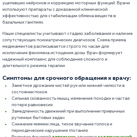
уцелевших нейронов и коррекцию моторных функций. Врачи
используют препараты с доказанной клинической
эффективностью для стабилизации обмена веществ в
базальных ганглиях.
Наши специалисты учитывают стадию заболевания и наличие
сопутствующих психиатрических диагнозов. Схема приема
медикаментов расписывается строго по часам для
исключения феномена истощения дозы. Врач формирует
надежный комплаенс для соблюдения сложного и
длительного режима терапии.
Симптомы для срочного обращения к врачу:
Заметное дрожание кистей рук или нижней челюсти в
состоянии покоя.
Сильная скованность мышц, изменение походки и частая
потеря равновесия.
Замедленность движений при выполнении привычных
рутинных бытовых задач.
Снижение мимики лица, тихое звучание голоса и
периодические нарушения глотания.
Развитие фоновой
депрессии
, слуховых
галлюцинаций