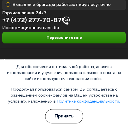
Выездные бригады работают круглосуточно
Горячая линия 24/7
+7 (472) 277-70-87
Информационная служба
Перезвоните мне
Кодирование алкоголизма
Для обеспечения оптимальной работы, анализа
Кодирование от алкоголя на дому
использования и улучшения пользовательского опыта на
сайте используются технологии cookie.
Зашиться от алкоголизма
Продолжая пользоваться сайтом, Вы соглашаетесь с
Кодирование уколом
размещением cookie-файлов на Вашем устройстве на
Торпедо
условиях, изложенных в
Политике конфиденциальности.
Эспераль
Принять
Вивитрол