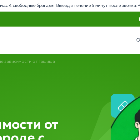
час 4 свободные бригады. Выезд в течение 5 минут после звонка:
О
е зависимости от гашиша
мости от
ороде с