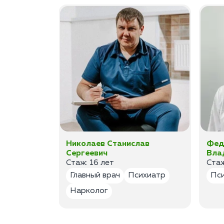
ан
Николаев Станислав
Фед
Сергеевич
Вла
Стаж: 16 лет
Стаж
лог
Главный врач
Психиатр
Пс
Нарколог