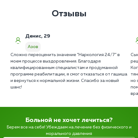
Отзывы
Денис, 29
Азов
Сложно переоценить значение “Наркология 24/7” в
Сын
моем процессе выздоровления. Благодаря
реш
квалифицированным специалистам и продуманной
Ког
программе реабилитации, я смог отказаться от гашиша
тян
и вернуться к нормальной жизни. Спасибо за новый
но 
шанс!
пом
вра
Больной не хочет лечиться?
Берем все на себя! Убеждаем на лечение без физического и
морального давления