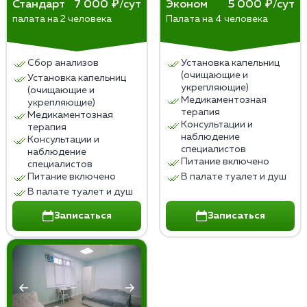
Стандарт
7 000 ₽/сут
Эконом
5 000 ₽/сут
палата на 2 человека
Палата на 4 человека
Сбор анализов
Установка капельниц
(очищающие и
Установка капельниц
укрепляющие)
(очищающие и
Медикаментозная
укрепляющие)
терапия
Медикаментозная
Консультации и
терапия
наблюдение
Консультации и
специалистов
наблюдение
Питание включено
специалистов
Питание включено
В палате туалет и душ
В палате туалет и душ
Записаться
Записаться