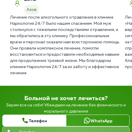
Азов
Лечение после алкогольного отравления в клинике
Леч
Наркология 24/7 было нашим спасением. Мой муж
«На
столкнулся с тяжелыми последствиями отравления, и
вер
мы обратились в эту клинику. Профессиональные
сиг
врачи и персонал оказали нам всестороннюю помощь.
за 
Они провели комплексное лечение, помогли
спр
восстановиться и предоставили необходимые навыки
важ
для продолжения трезвой жизни. Мы благодарны
бла
клинике Наркология 24/7 за их заботу и эффективное
про
лечение.
Больной не хочет лечиться?
Берем все на себя! Убеждаем на лечение без физического и
морального давления
Телефон
WhatsApp