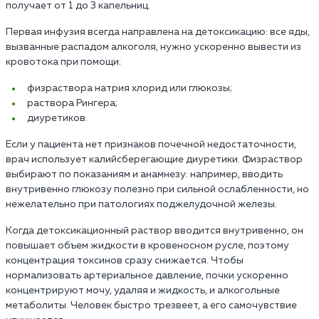
получает от 1 до 3 капельниц.
Первая инфузия всегда направлена на детоксикацию: все яды,
вызванные распадом алкоголя, нужно ускоренно вывести из
кровотока при помощи:
физраствора натрия хлорид или глюкозы;
раствора Рингера;
диуретиков.
Если у пациента нет признаков почечной недостаточности,
врач использует калийсберегающие диуретики. Физраствор
выбирают по показаниям и анамнезу: например, вводить
внутривенно глюкозу полезно при сильной ослабленности, но
нежелательно при патологиях поджелудочной железы.
Когда детоксикационный раствор вводится внутривенно, он
повышает объем жидкости в кровеносном русле, поэтому
концентрация токсинов сразу снижается. Чтобы
нормализовать артериальное давление, почки ускоренно
концентрируют мочу, удаляя и жидкость, и алкогольные
метаболиты. Человек быстро трезвеет, а его самочувствие