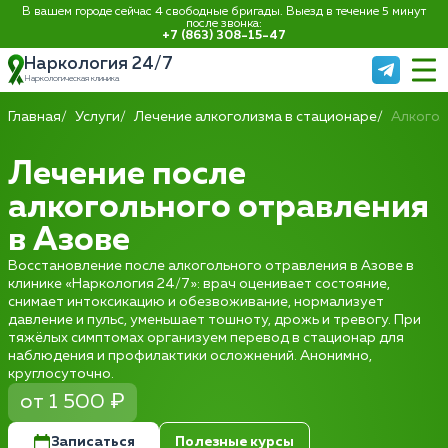
В вашем городе сейчас 4 свободные бригады. Выезд в течение 5 минут
после звонка:
+7 (863) 308-15-47
Наркология 24/7
Наркологическая клиника
Главная
Услуги
Лечение алкоголизма в стационаре
Алкогол
Лечение после
алкогольного отравления
в Азове
Восстановление после алкогольного отравления в Азове в
клинике «Наркология 24/7»: врач оценивает состояние,
снимает интоксикацию и обезвоживание, нормализует
давление и пульс, уменьшает тошноту, дрожь и тревогу. При
тяжёлых симптомах организуем перевод в стационар для
наблюдения и профилактики осложнений. Анонимно,
круглосуточно.
от 1 500 ₽
Записаться
Полезные курсы