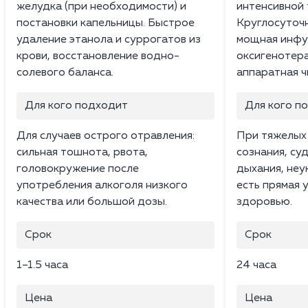
желудка (при необходимости) и
интенсивной 
постановки капельницы. Быстрое
Круглосуточ
удаление этанола и суррогатов из
мощная инфу
крови, восстановление водно-
оксигенотера
солевого баланса.
аппаратная ч
Для кого подходит
Для кого п
Для случаев острого отравления:
При тяжелых 
сильная тошнота, рвота,
сознания, су
головокружение после
дыхания, неу
употребления алкоголя низкого
есть прямая 
качества или большой дозы.
здоровью.
Срок
Срок
1–1.5 часа
24 часа
Цена
Цена