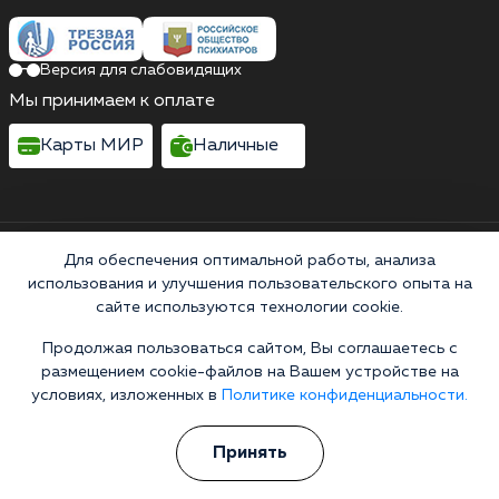
Версия для слабовидящих
Мы принимаем к оплате
Карты МИР
Наличные
Выездные бригады работают круглосуточно
Для обеспечения оптимальной работы, анализа
Россия, Ростовская область, Азов, Московская
использования и улучшения пользовательского опыта на
улица, 58
сайте используются технологии cookie.
Выездные бригады работают круглосуточно
Продолжая пользоваться сайтом, Вы соглашаетесь с
Горячая линия 24/7
размещением cookie-файлов на Вашем устройстве на
+7 (863) 308-15-47
условиях, изложенных в
Политике конфиденциальности.
Информационная служба
Принять
Перезвоните мне