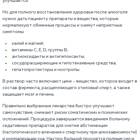
улучшается.
Но для полного восстановления здоровья после алкоголя
нужно дать пациенту препараты и вещества, которые
нормализуют обменные процессы и снимут неприятные
симптомы:
калий и магний;
витамины С, Е, D, группы В;
антиоксиданты и антигипоксанты;
сосудорасширяющие и гипотензивные средства;
гепатопротекторы и ноотропы.
В раствор часто включают цинк – вещество, которое входит в
состав фермента, расщепляющего этиловый спирт, а также
защищает мозг и печень.
Правильно выбранные лекарства быстро улучшают
самочувствие, снижают риски соматических и психических
осложнений. Процедура завершается введением больному
седативных препаратов для снятия абстиненции
(патологического влечения к спиртному при алкозависимости)
и нормализации сна. Наутро больной проснется полным сил и