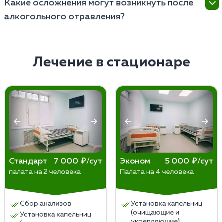
Какие осложнения могут возникнуть после
медицинскую детоксикацию, поддержание
алкогольного отравления?
жизненно важных функций организма и
нормализацию электролитного баланса.
Осложнения после алкогольного отравления могут
Дополнительно проводятся психологическая
включать повреждение органов, неврологические
поддержка и реабилитационные меры борьбы с
проблемы, психические расстройства и риски
Лечение в стационаре
зависимостью.
рецидива алкогольного потребления.
Стандарт
7 000 ₽/сут
Эконом
5 000 ₽/сут
палата на 2 человека
Палата на 4 человека
Сбор анализов
Установка капельниц
(очищающие и
Установка капельниц
укрепляющие)