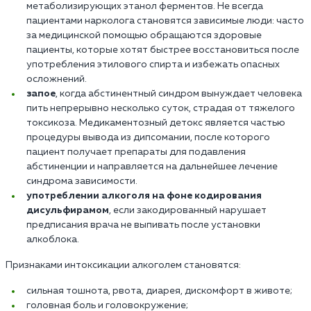
метаболизирующих этанол ферментов. Не всегда
пациентами нарколога становятся зависимые люди: часто
за медицинской помощью обращаются здоровые
пациенты, которые хотят быстрее восстановиться после
употребления этилового спирта и избежать опасных
осложнений.
запое
, когда абстинентный синдром вынуждает человека
пить непрерывно несколько суток, страдая от тяжелого
токсикоза. Медикаментозный детокс является частью
процедуры вывода из дипсомании, после которого
пациент получает препараты для подавления
абстиненции и направляется на дальнейшее лечение
синдрома зависимости.
употреблении алкоголя на фоне кодирования
дисульфирамом
, если закодированный нарушает
предписания врача не выпивать после установки
алкоблока.
Признаками интоксикации алкоголем становятся:
сильная тошнота, рвота, диарея, дискомфорт в животе;
головная боль и головокружение;