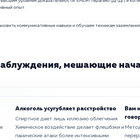
 высшим уровнем доказательности: EMDR-терапию (ДПДГ) и когн
ивный опыт.
новить коммуникативные навыки и обучаем техникам заземления
заблуждения, мешающие нач
Алкоголь усугубляет расстройство
Вам 
гово
Спиртное дает лишь иллюзию облегчения.
ые
Химическое воздействие делает флешбэки и
Метод
панические атаки более интенсивными.
перер