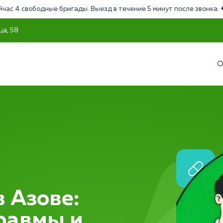
йчас 4 свободные бригады. Выезд в течение 5 минут после звонка:
ца, 58
О
 Азове:
равмы и