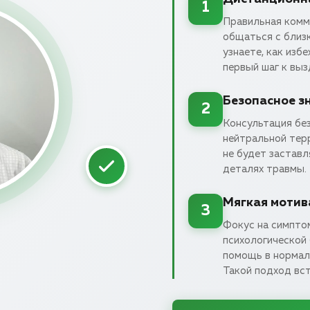
1
Правильная комму
общаться с близ
узнаете, как изб
первый шаг к выз
Безопасное з
2
Консультация без
нейтральной терр
не будет заставл
деталях травмы.
Мягкая мотив
3
Фокус на симпто
психологической
помощь в нормали
Такой подход вс