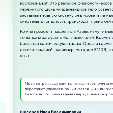
воспоминания". Это реальное физиологическое
пережитого шока миндалевидное тело остается
заставляя нервную систему реагировать на мал
смертельная опасность происходит прямо сейч
Ко мне приходят пациенты в Азове, измученны
попытками заглушить боль алкоголем. Время н
болезнь в хроническую стадию. Однако грамот
с психотерапией (например, методом EMDR) сп
опыт.
Мы не сотрем вашу память, но лишим воспоминани
перестанет управлять вашим настоящим, и вы сно
безопасности. Наша задача - вернуть вам контро
Федоров Иван Владимирович