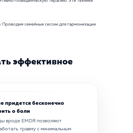
итивно-поведенческую терапию. Эти техники
. Проводим семейные сессии для гармонизации
ать эффективное
не придется бесконечно
рить о боли
ы вроде EMDR позволяют
аботать травму с минимальным