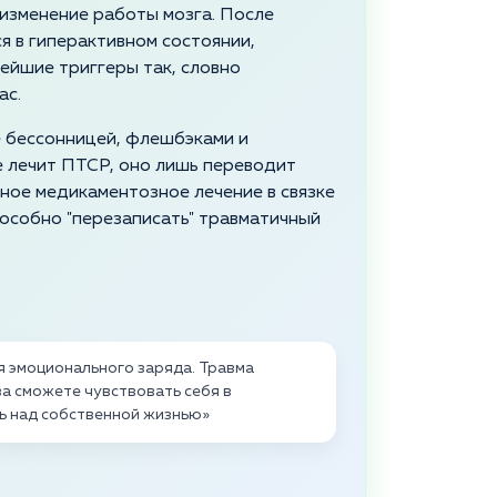
 изменение работы мозга. После
 в гиперактивном состоянии,
ейшие триггеры так, словно
ас.
е бессонницей, флешбэками и
е лечит ПТСР, оно лишь переводит
ное медикаментозное лечение в связке
особно "перезаписать" травматичный
я эмоционального заряда. Травма
ва сможете чувствовать себя в
ль над собственной жизнью»