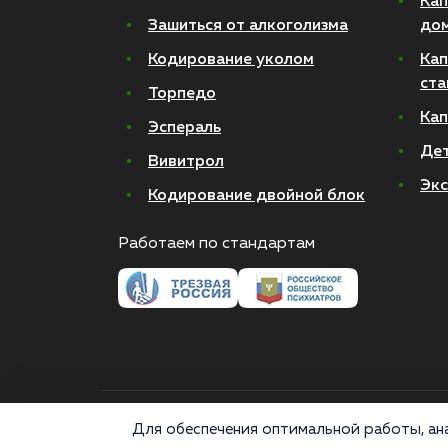
Кап
Зашиться от алкоголизма
до
Кодирование уколом
Кап
ста
Торпедо
Кап
Эспераль
Де
Вивитрол
Экс
Кодирование двойной блок
Работаем по стандартам
© 2026 Все права защищены
Для обеспечения оптимальной работы, ана