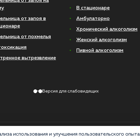
ельница от запоя на
му
В стационаре
ельница от запоя в
Амбулаторно
ционаре
Хронический алкоголизм
ельница от похмелья
Женский алкоголизм
токсикация
Пивной алкоголизм
тренное вытрезвление
Версия для слабовидящих
Политика конфиденциальности
лиза использования и улучшения пользовательского опыта 