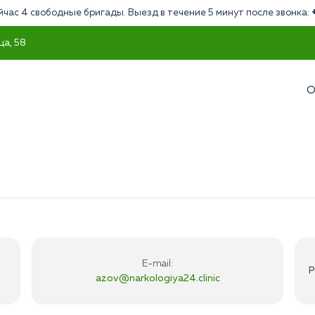
йчас 4 свободные бригады. Выезд в течение 5 минут после звонка:
ца, 58
О
E-mail:
Р
azov@narkologiya24.clinic