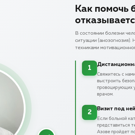
Как помочь б
отказываетс
В состоянии болезни чел
ситуации (анозогнозия).
техниками мотивационно
Дистанционна
1
Свяжитесь с нами
выстроить безопа
провоцирующих у
врачом.
Визит под не
2
Если больной кат
представиться т
Азове пройдет п