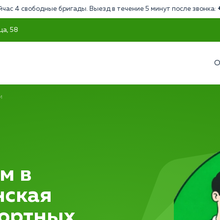
йчас 4 свободные бригады. Выезд в течение 5 минут после звонка:
ца, 58
О
м
м в
нская
фортных