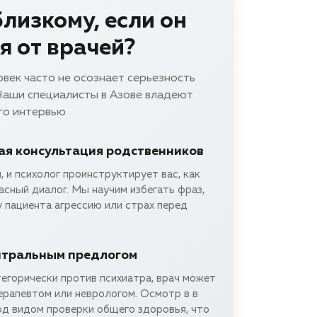
лизкому, если он
я от врачей?
овек часто не осознает серьезность
 Наши специалисты в Азове владеют
го интервью.
я консультация родственников
, и психолог проинструктирует вас, как
сный диалог. Мы научим избегать фраз,
 пациента агрессию или страх перед
йтральным предлогом
егорически против психиатра, врач может
ерапевтом или неврологом. Осмотр в в
од видом проверки общего здоровья, что