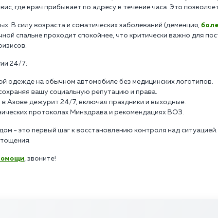
вис, где врач прибывает по адресу в течение часа. Это позволя
х. В силу возраста и соматических заболеваний (деменция,
боле
ной спальне проходит спокойнее, что критически важно для пост
ризисов.
ии 24/7:
ой одежде на обычном автомобиле без медицинских логотипов.
, сохраняя вашу социальную репутацию и права.
 в Азове дежурит 24/7, включая праздники и выходные.
инических протоколах Минздрава и рекомендациях ВОЗ.
ом - это первый шаг к восстановлению контроля над ситуацией.
стощения.
помощи
, звоните!