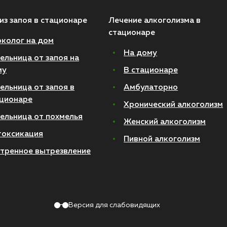
из запоя в стационаре
Лечение алкоголизма в
стационаре
колог на дом
На дому
ельница от запоя на
му
В стационаре
ельница от запоя в
Амбулаторно
ционаре
Хронический алкоголизм
ельница от похмелья
Женский алкоголизм
токсикация
Пивной алкоголизм
тренное вытрезвление
Версия для слабовидящих