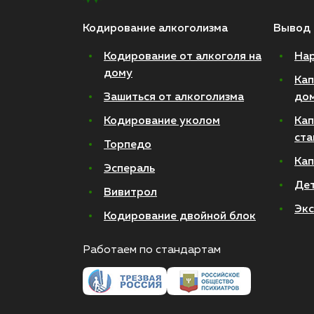
Кодирование алкоголизма
Вывод 
Кодирование от алкоголя на
Нар
дому
Кап
Зашиться от алкоголизма
до
Кодирование уколом
Кап
ста
Торпедо
Кап
Эспераль
Де
Вивитрол
Экс
Кодирование двойной блок
Работаем по стандартам