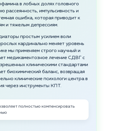
офамина в лобных долях головного
ою рассеянность, импульсивность и
темная ошибка, которая приводит к
ям и тяжелым депрессиям.
диаторы простым усилием воли
зрослых кардинально меняет уровень
ике мы применяем строго научный и
ает медикаментозное лечение СДВГ с
азрешенных клиническими стандартами
ет биохимический баланс, возвращая
ельно клинические психологи центра в
ия через инструменты КПТ.
озволяет полностью компенсировать
знью