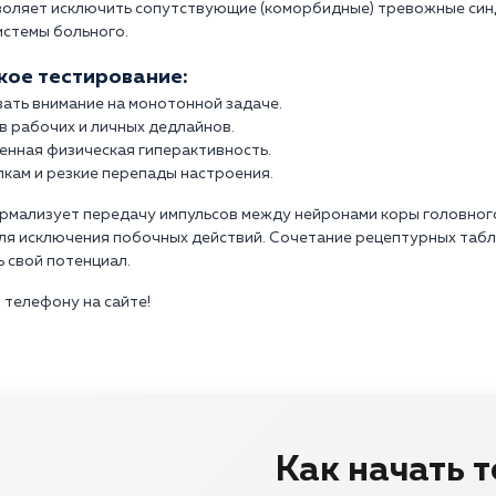
зволяет исключить сопутствующие (коморбидные) тревожные син
истемы больного.
кое тестирование:
ать внимание на монотонной задаче.
в рабочих и личных дедлайнов.
енная физическая гиперактивность.
кам и резкие перепады настроения.
мализует передачу импульсов между нейронами коры головного 
 исключения побочных действий. Сочетание рецептурных табле
 свой потенциал.
 телефону на сайте!
Как начать 