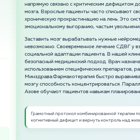
напрямую связано с критическим дефицитом д
мозга. Взрослые пациенты часто списывают св
хроническую прокрастинацию на лень. Это сис
эмоциональному выгоранию, частым увольнени
Заставить мозг вырабатывать нужные нейроме
невозможно. Своевременное лечение СДВГ у в
социальной адаптации пациента. В нашей клин
безопасный медицинский подход. Врач назнач
использованием специфических препаратов, р
Минздрава.Фармакотерапия быстро выравнива
мозгу способность концентрироваться. Паралл
Азове обучают пациентов навыкам планирован
Грамотный протокол комбинированной терапии п
когнитивный дефицит и вернуть контроль над жи