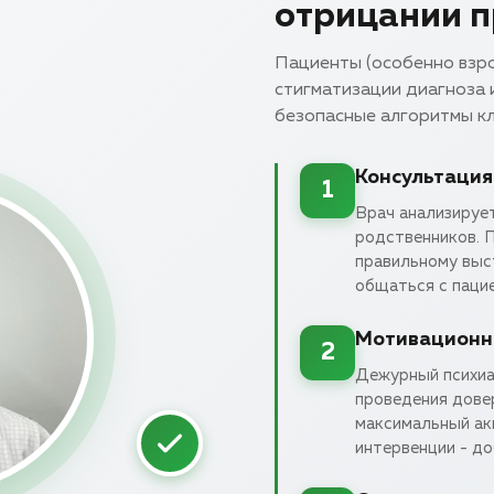
отрицании 
Пациенты (особенно взро
стигматизации диагноза 
безопасные алгоритмы кл
Консультация
1
Врач анализирует
родственников. П
правильному выс
общаться с пацие
Мотивационн
2
Дежурный психиа
проведения дове
максимальный ак
интервенции - до