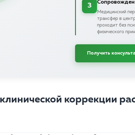
Сопровождени
3
Медицинский пер
трансфер в цент
проходит без пси
физического при
Получить консульт
клинической коррекции ра