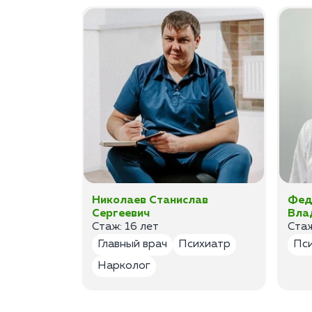
ан
Николаев Станислав
Фед
Сергеевич
Вла
Стаж: 16 лет
Стаж
лог
Главный врач
Психиатр
Пс
Нарколог