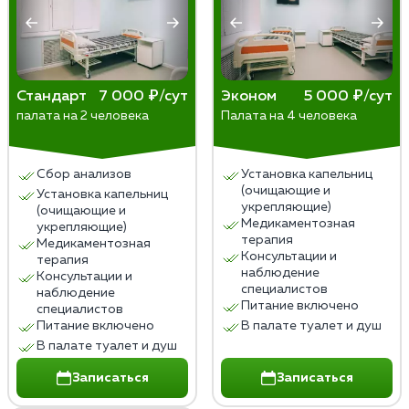
Стандарт
7 000 ₽/сут
Эконом
5 000 ₽/сут
палата на 2 человека
Палата на 4 человека
Сбор анализов
Установка капельниц
(очищающие и
Установка капельниц
укрепляющие)
(очищающие и
Медикаментозная
укрепляющие)
терапия
Медикаментозная
Консультации и
терапия
наблюдение
Консультации и
специалистов
наблюдение
Питание включено
специалистов
Питание включено
В палате туалет и душ
В палате туалет и душ
Записаться
Записаться