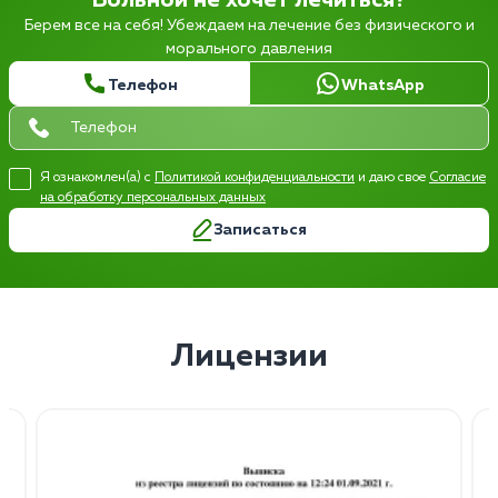
Больной не хочет лечиться?
Берем все на себя! Убеждаем на лечение без физического и
морального давления
Телефон
WhatsApp
Я ознакомлен(а) с
Политикой конфиденциальности
и даю свое
Согласие
на обработку персональных данных
Записаться
Лицензии