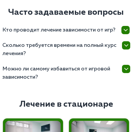
Часто задаваемые вопросы
Кто проводит лечение зависимости от игр?
Лечат проводят наркологи и психотерапевты,
Сколько требуется времени на полный курс
имеющие опыт работы с различными формами
лечения?
поведенческих зависимостей.
Длительность полного курса лечения зависит от
Можно ли самому избавиться от игровой
индивидуальных особенностей пациента, но
зависимости?
обычно составляет от нескольких недель до
нескольких месяцев.
Самостоятельно избавиться от игромании
невозможно, поскольку это серьезное заболевание,
требующее профессионального медицинского
Лечение в стационаре
подхода и комплексного лечения.