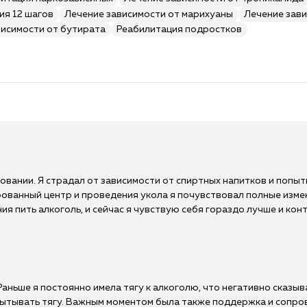
ия 12 шагов
Лечение зависимости от марихуаны
Лечение зави
висимости от бутирата
Реабилитация подростков
овании. Я страдал от зависимости от спиртных напитков и попыт
ованный центр и проведения укола я почувствовал полные измен
ия пить алкоголь, и сейчас я чувствую себя гораздо лучше и ко
аньше я постоянно имела тягу к алкоголю, что негативно сказыв
пытывать тягу. Важным моментом была также поддержка и сопро