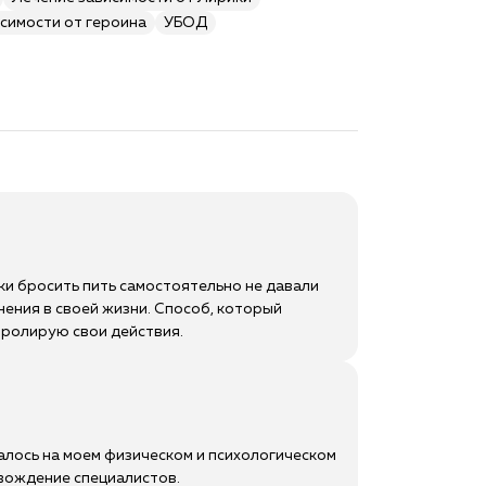
симости от героина
УБОД
ки бросить пить самостоятельно не давали
ения в своей жизни. Способ, который
нтролирую свои действия.
алось на моем физическом и психологическом
вождение специалистов.