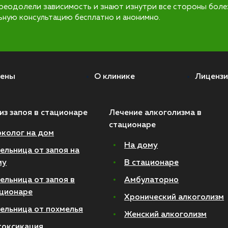
реодолели зависимость и знают изнутри все стороны боле
ьную консультацию бесплатно и анонимно.
ены
О клинике
Лицензи
из запоя в стационаре
Лечение алкоголизма в
стационаре
колог на дом
На дому
ельница от запоя на
му
В стационаре
ельница от запоя в
Амбулаторно
ционаре
Хронический алкоголизм
ельница от похмелья
Женский алкоголизм
токсикация