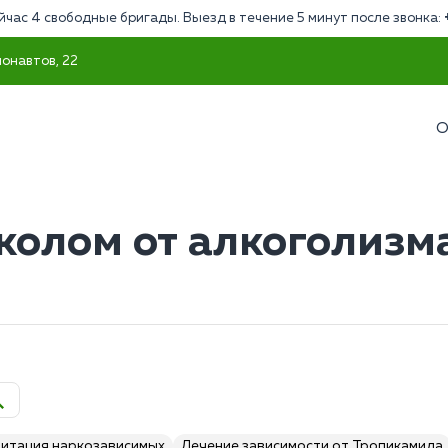
йчас 4 свободные бригады. Выезд в течение 5 минут после звонка:
монавтов, 22
О
колом от алкоголизм
итация наркозависимых
Лечение зависимости от Тропикамида