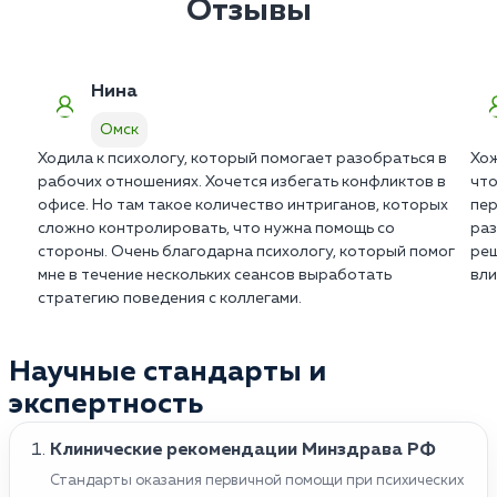
Отзывы
подразумевает доплат за «сложность».
Нина
Омск
Ходила к психологу, который помогает разобраться в
Хож
рабочих отношениях. Хочется избегать конфликтов в
что
офисе. Но там такое количество интриганов, которых
пер
сложно контролировать, что нужна помощь со
раз
стороны. Очень благодарна психологу, который помог
реш
мне в течение нескольких сеансов выработать
вли
стратегию поведения с коллегами.
Научные стандарты и
экспертность
Клинические рекомендации Минздрава РФ
Стандарты оказания первичной помощи при психических