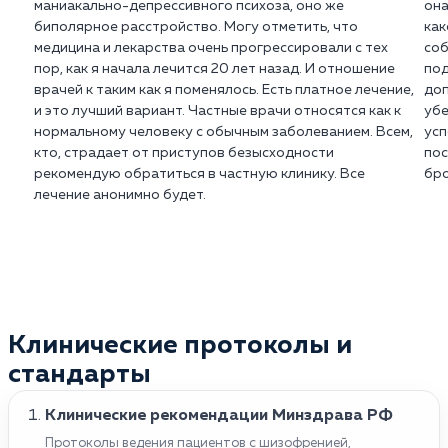
маниакально-депрессивного психоза, оно же
она
биполярное расстройство. Могу отметить, что
как
медицина и лекарства очень прогрессировали с тех
соб
пор, как я начала лечится 20 лет назад. И отношение
под
врачей к таким как я поменялось. Есть платное лечение,
доп
и это лучший вариант. Частные врачи относятся как к
убе
нормальному человеку с обычным заболеванием. Всем,
усп
кто, страдает от приступов безысходности
пос
рекомендую обратиться в частную клинику. Все
бро
лечение анонимно будет.
Клинические протоколы и
стандарты
Клинические рекомендации Минздрава РФ
Протоколы ведения пациентов с шизофренией,