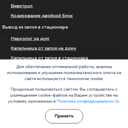
Вивитрол
Кодирование двойной блок
Вывод из запоя в стационаре
Нарколог на дом
Капельница от запоя на дому
Капельница от запоя в стационаре
Для обеспечения оптимальной работы, анализа
Капельница от похмелья
использования и улучшения пользовательского опыта на
Детоксикация
сайте используются технологии cookie.
Экстренное вытрезвление
Продолжая пользоваться сайтом, Вы соглашаетесь с
размещением cookie-файлов на Вашем устройстве на
Лечение алкоголизма в стационаре
условиях, изложенных в
Политике конфиденциальности.
На дому
Принять
В стационаре