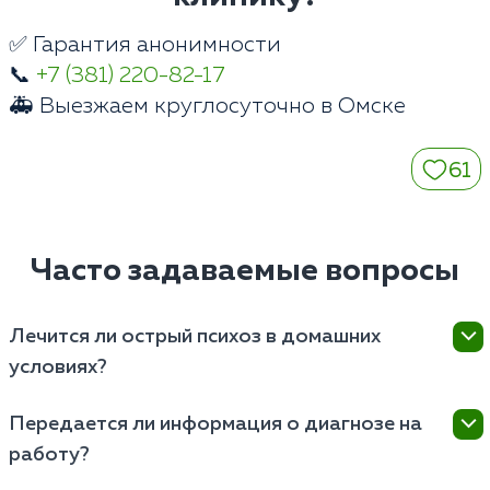
✅ Гарантия анонимности
📞
+7 (381) 220-82-17
🚑 Выезжаем круглосуточно в Омске
61
Часто задаваемые вопросы
Лечится ли острый психоз в домашних
условиях?
Нет. Купирование продуктивной симптоматики
Передается ли информация о диагнозе на
требует жесткого врачебного контроля. Острое
работу?
состояние лечится только в закрытом стационаре в
Омске для обеспечения физической безопасности