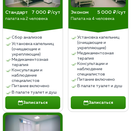
Стандарт
7 000 ₽/сут
Эконом
5 000 ₽/сут
палата на 2 человека
Палата на 4 человека
Сбор анализов
Установка капельниц
(очищающие и
Установка капельниц
укрепляющие)
(очищающие и
Медикаментозная
укрепляющие)
терапия
Медикаментозная
Консультации и
терапия
наблюдение
Консультации и
специалистов
наблюдение
Питание включено
специалистов
Питание включено
В палате туалет и душ
В палате туалет и душ
Записаться
Записаться