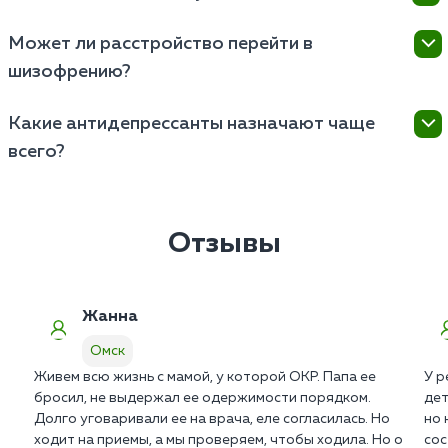
нормально воспринимать техники КПТ.
дозировки проверенных безопасных препаратов.
Нет. Обращение в наш частный медицинский центр
Может ли расстройство перейти в
Родители обязательно обучаются техникам
полностью анонимно. Ваши данные надежно
поддержки ребенка дома.
шизофрению?
защищены врачебной тайной и ни при каких
условиях не передаются в государственные
Это два принципиально разных заболевания с
реестры ПНД.
Какие антидепрессанты назначают чаще
абсолютно разным патогенезом. Навязчивые мысли
всего?
не являются бредом или слуховыми
галлюцинациями. Однако без терапии расстройство
Медикамент подбирается строго индивидуально на
может привести к клинической депрессии.
основе собранного анамнеза. Универсальной схемы
в психиатрии не существует. Критически важна
Отзывы
правильная титрация дозы профильным врачом в
Омске.
Жанна
Омск
Живем всю жизнь с мамой, у которой ОКР. Папа ее
У р
бросил, не выдержал ее одержимости порядком.
дет
Долго уговаривали ее на врача, еле согласилась. Но
но 
ходит на приемы, а мы проверяем, чтобы ходила. Но о
сос