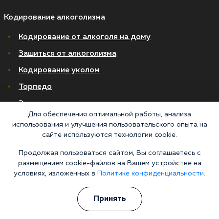
Кодирование алкоголизма
Кодирование от алкоголя на дому
Зашиться от алкоголизма
Кодирование уколом
Торпедо
Эспераль
Для обеспечения оптимальной работы, анализа
Вивитрол
использования и улучшения пользовательского опыта на
сайте используются технологии cookie.
Кодирование двойной блок
Продолжая пользоваться сайтом, Вы соглашаетесь с
Вывод из запоя в стационаре
размещением cookie-файлов на Вашем устройстве на
условиях, изложенных в
Политике конфиденциальности.
Нарколог на дом
Капельница от запоя на дому
Принять
Капельница от запоя в стационаре