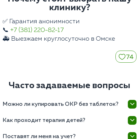
клинику?
✅ Гарантия анонимности
📞
+7 (381) 220-82-17
🚑 Выезжаем круглосуточно в Омске
74
Часто задаваемые вопросы
Можно ли купировать ОКР без таблеток?
При выраженных физиологических изменениях
Как проходит терапия детей?
нейромедиаторного обмена мозга изолированная
психотерапия малоэффективна. Таблетки снижают
Детские психиатры клиники в Омске используют
Поставят ли меня на учет?
уровень базовой тревоги, позволяя мозгу
мягкие игровые методы. Назначаются щадящие