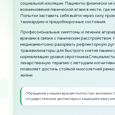
социальной изоляции. Пациенты физически не м
возникновения панической атаки в месте, где 
Попытки заставить себя выйти через силу про
тахикардию и предобморочные состояния.
Профессиональные симптомы и лечение агора
врачами в связке с паническим расстройством.
медикаментозно разорвать рефлекторную дугу
транквилизаторы для быстрого снятия паники
нормализации уровня серотонина.Специалисты
лекарственную терапию с методами когнитивн
позволяет достичь стойкой многолетней ремисс
жизни.
Обращение к нашим врачам полностью анонимно. 
государственные диспансеры и защищаем вашу ре