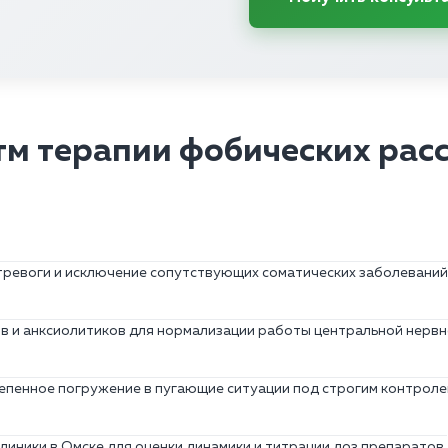
м терапии фобических рас
тревоги и исключение сопутствующих соматических заболеваний
 и анксиолитиков для нормализации работы центральной нервн
епенное погружение в пугающие ситуации под строгим контроле
линики в Омске для оценки динамики и титрации доз препаратов.