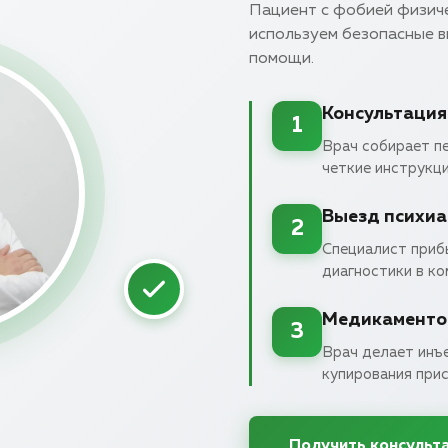
Пациент с фобией физиче
используем безопасные 
помощи.
Консультация
1
Врач собирает п
четкие инструкци
Выезд психиа
2
Специалист приб
диагностики в к
Медикаменто
3
Врач делает инъ
купирования прис
Получить консульт