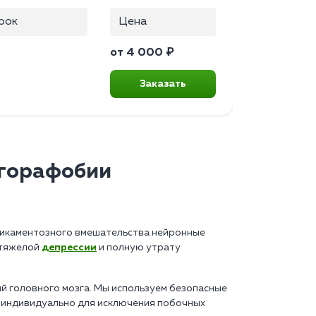
рок
Цена
от 4 000 ₽
Заказать
агорафобии
едикаментозного вмешательства нейронные
 тяжелой
депрессии
и полную утрату
 головного мозга. Мы используем безопасные
 индивидуально для исключения побочных