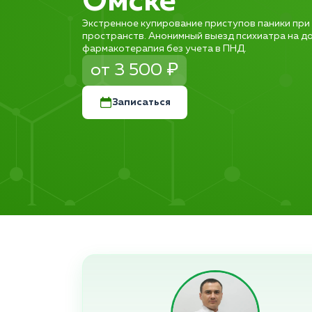
Омске
Экстренное купирование приступов паники при
пространств. Анонимный выезд психиатра на до
фармакотерапия без учета в ПНД.
от 3 500 ₽
Записаться