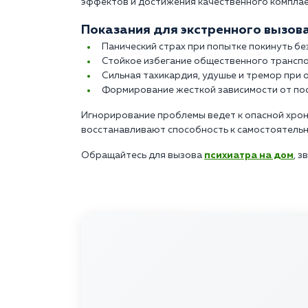
эффектов и достижения качественного комплае
Показания для экстренного вызова
Панический страх при попытке покинуть б
Стойкое избегание общественного транспо
Сильная тахикардия, удушье и тремор при о
Формирование жесткой зависимости от по
Игнорирование проблемы ведет к опасной хрон
восстанавливают способность к самостоятель
Обращайтесь для вызова
психиатра на дом
, з