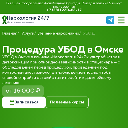
В вашем городе сейчас 4 свободные бригады. Выезд в течение 5 минут
после звонка:
+7 (381) 220-82-17
Наркология 24/7
Наркологическая клиника
Главная
Услуги
Лечение наркомании
УБОД
Процедура УБОД в Омске
УБОД в Омске в клинике «Наркология 24/7»: ультрабыстрая
детоксикация при опиоидной зависимости в стационаре — с
обследованием перед процедурой, проведением под
контролем анестезиолога и наблюдением после, чтобы
спокойно пройти острый этап и перейти к дальнейшему
лечению.
от 16 000 ₽
Записаться
Полезные курсы