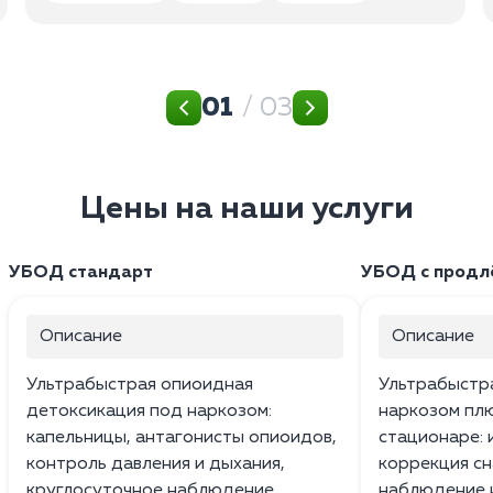
01
/ 03
Цены на наши услуги
УБОД стандарт
УБОД с продл
Описание
Описание
Ультрабыстрая опиоидная
Ультрабыстр
детоксикация под наркозом:
наркозом плю
капельницы, антагонисты опиоидов,
стационаре: 
контроль давления и дыхания,
коррекция сн
круглосуточное наблюдение.
наблюдение 