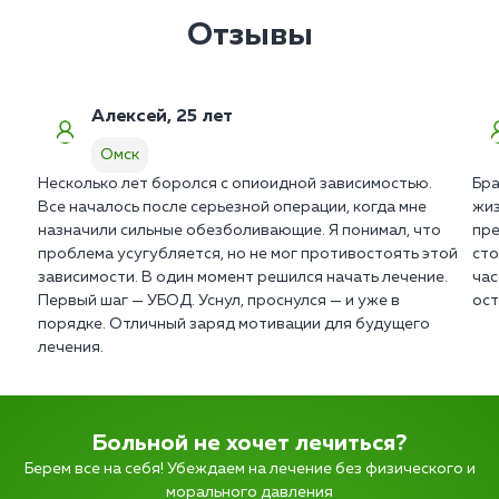
Отзывы
Алексей, 25 лет
Омск
Несколько лет боролся с опиоидной зависимостью.
Бра
Все началось после серьезной операции, когда мне
жиз
назначили сильные обезболивающие. Я понимал, что
пре
проблема усугубляется, но не мог противостоять этой
сто
зависимости. В один момент решился начать лечение.
час
Первый шаг — УБОД. Уснул, проснулся — и уже в
ост
порядке. Отличный заряд мотивации для будущего
лечения.
Больной не хочет лечиться?
Берем все на себя! Убеждаем на лечение без физического и
морального давления