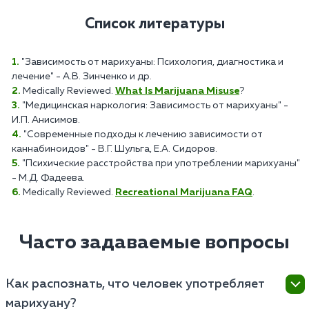
Список литературы
"Зависимость от марихуаны: Психология, диагностика и
лечение" - А.В. Зинченко и др.
Medically Reviewed.
What Is Marijuana Misuse
?
"Медицинская наркология: Зависимость от марихуаны" -
И.П. Анисимов.
"Современные подходы к лечению зависимости от
каннабиноидов" - В.Г. Шульга, Е.А. Сидоров.
"Психические расстройства при употреблении марихуаны"
- М.Д. Фадеева.
Medically Reviewed.
Recreational Marijuana FAQ
.
Часто задаваемые вопросы
Как распознать, что человек употребляет
марихуану?