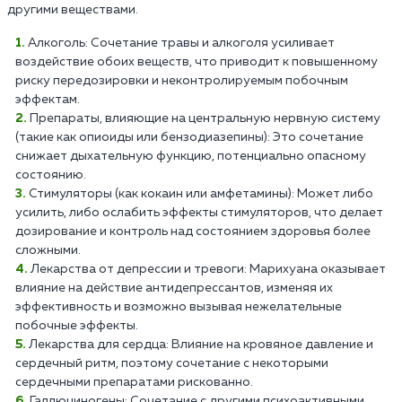
другими веществами.
Алкоголь: Сочетание травы и алкоголя усиливает
воздействие обоих веществ, что приводит к повышенному
риску передозировки и неконтролируемым побочным
эффектам.
Препараты, влияющие на центральную нервную систему
(такие как опиоиды или бензодиазепины): Это сочетание
снижает дыхательную функцию, потенциально опасному
состоянию.
Стимуляторы (как кокаин или амфетамины): Может либо
усилить, либо ослабить эффекты стимуляторов, что делает
дозирование и контроль над состоянием здоровья более
сложными.
Лекарства от депрессии и тревоги: Марихуана оказывает
влияние на действие антидепрессантов, изменяя их
эффективность и возможно вызывая нежелательные
побочные эффекты.
Лекарства для сердца: Влияние на кровяное давление и
сердечный ритм, поэтому сочетание с некоторыми
сердечными препаратами рискованно.
Галлюциногены: Сочетание с другими психоактивными