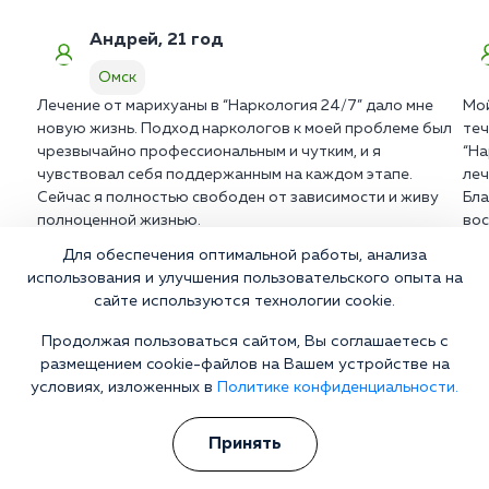
Андрей, 21 год
Омск
Лечение от марихуаны в “Наркология 24/7” дало мне
Мой
новую жизнь. Подход наркологов к моей проблеме был
теч
чрезвычайно профессиональным и чутким, и я
“На
чувствовал себя поддержанным на каждом этапе.
леч
Сейчас я полностью свободен от зависимости и живу
Бла
полноценной жизнью.
вос
Для обеспечения оптимальной работы, анализа
использования и улучшения пользовательского опыта на
сайте используются технологии cookie.
Больной не хочет лечиться?
Продолжая пользоваться сайтом, Вы соглашаетесь с
Берем все на себя! Убеждаем на лечение без физического и
размещением cookie-файлов на Вашем устройстве на
морального давления
условиях, изложенных в
Политике конфиденциальности.
Телефон
WhatsApp
Принять