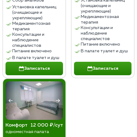
Сбор анализов
Установка капельниц
(очищающие и
Установка капельниц
укрепляющие)
(очищающие и
Медикаментозная
укрепляющие)
терапия
Медикаментозная
Консультации и
терапия
наблюдение
Консультации и
специалистов
наблюдение
Питание включено
специалистов
Питание включено
В палате туалет и душ
В палате туалет и душ
Записаться
Записаться
Комфорт
12 000 ₽/сут
одноместная палата