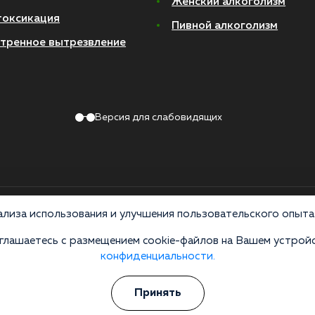
Женский алкоголизм
токсикация
Пивной алкоголизм
тренное вытрезвление
Версия для слабовидящих
Политика конфиденциальности
лиза использования и улучшения пользовательского опыта 
лашаетесь с размещением cookie-файлов на Вашем устройс
 по лицензии ЛО-50-01-012801 от 27.08.2021 по адресу: 127083, Московская 
конфиденциальности.
ив распространения, продажи и приема психоактивных веществ. Незаконное прои
 УКРФ и КоАП РФ Статья 6.13. Материалы на сайте носят справочный характер, 
Принять
схемы лечения — исключительная прерогатива вашего лечащего специалиста. К
Имеются противопоказания, необходима консультация специалиста. Оставаясь н