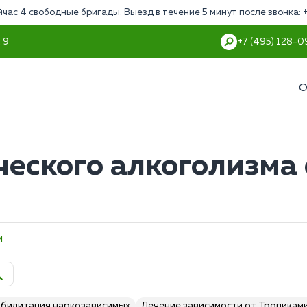
йчас 4 свободные бригады. Выезд в течение 5 минут после звонка:
 9
+7 (495) 128-0
О
ческого алкоголизма
м
абилитация наркозависимых
Лечение зависимости от Тропикам