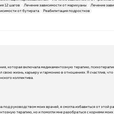
ия 12 шагов
Лечение зависимости от марихуаны
Лечение зави
висимости от бутирата
Реабилитация подростков
ения, которая включала медикаментозную терапию, психотерапи
л свою жизнь, карьеру и гармонию в отношениях. Я счастлив, чт
нского коллектива.
 под руководством моих врачей, я смогла избавиться от этой р
ентозную терапию, но и помогли мне разобраться с корнями мои