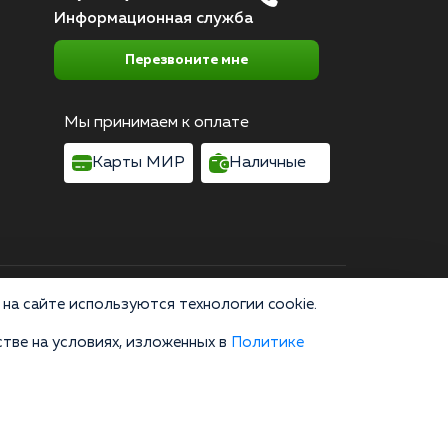
Информационная служба
Перезвоните мне
Мы принимаем к оплате
Карты МИР
Наличные
Согласие на обработку персональных данных
на сайте используются технологии cookie.
тве на условиях, изложенных в
Политике
область, г. Москва, улица 8 Марта, 1с12, подъезд 1
зводство, пропаганда и сбыт наркотических средств или их
не являются публичной офертой и не заменяют очную
онсультации по телефону и в мессенджерах являются
а сайте, вы соглашаетесь на использование cookies. 18+»