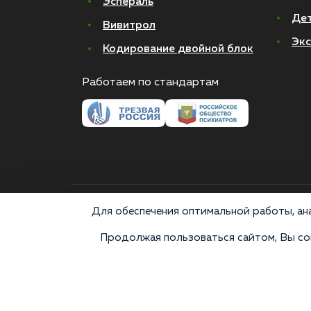
Эспераль
Де
Вивитрол
Экс
Кодирование двойной блок
Работаем по стандартам
© 2026 Все права защищены
Для обеспечения оптимальной работы, ана
Продолжая пользоваться сайтом, Вы сог
Медицинские услуги оказываются ООО "М-Трезвость",
«Напоминаем, что сайт https://narkologiya24.clinic прот
аналогов карается в соответствии с законом 228.1
консультацию врача. Постановка диагноза и выбор 
информационными и не относятся к медицинским услугам. 