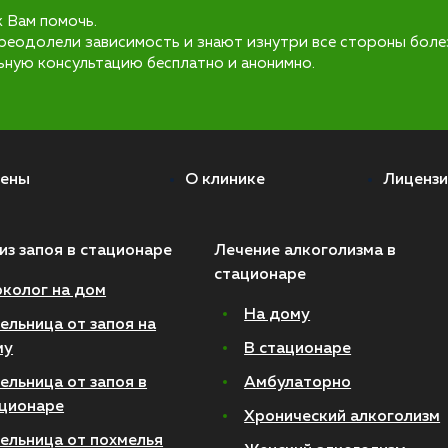
к Вам помочь.
реодолели зависимость и знают изнутри все стороны боле
ьную консультацию бесплатно и анонимно.
ены
О клинике
Лицензи
из запоя в стационаре
Лечение алкоголизма в
стационаре
колог на дом
На дому
ельница от запоя на
му
В стационаре
ельница от запоя в
Амбулаторно
ционаре
Хронический алкоголизм
ельница от похмелья