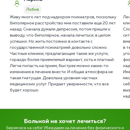
Лобня
Живу много лет под надзором психиатров, поскольку
Леч
биполярное расстройство мне поставили еще 20 лет
кли
назад. Сначала думали депрессия, потом пришли к
Сло
выводу, что биполярное, начала лечиться, в целом
сит
успешно. Но жить постоянно в контакте с
вме
государственной психиатрией довольно сложно.
в т
Частные клиники, предлагающие такие же услуги,
уго
гораздо более приемлемый вариант, хоть и платный.
физ
Легче попасть на прием, быстрее можно какие-то
над
изменения в лечение внести. И общая атмосфера не
Име
такая гнетущая. Довольна уровнем частных
мес
медицинских услуг. Придает уверенности, что все
себ
будет хорошо.
выз
над
Больной не хочет лечиться?
Берем все на себя! Убеждаем на лечение без физического и