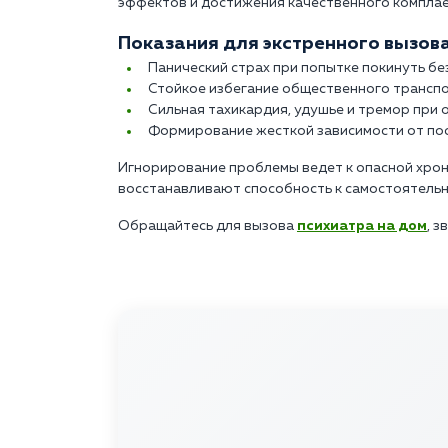
эффектов и достижения качественного комплае
Показания для экстренного вызова
Панический страх при попытке покинуть б
Стойкое избегание общественного транспо
Сильная тахикардия, удушье и тремор при о
Формирование жесткой зависимости от по
Игнорирование проблемы ведет к опасной хрон
восстанавливают способность к самостоятель
Обращайтесь для вызова
психиатра на дом
, з