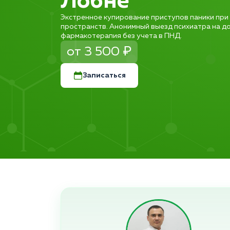
Лобне
Экстренное купирование приступов паники при
пространств. Анонимный выезд психиатра на до
фармакотерапия без учета в ПНД.
от 3 500 ₽
Записаться