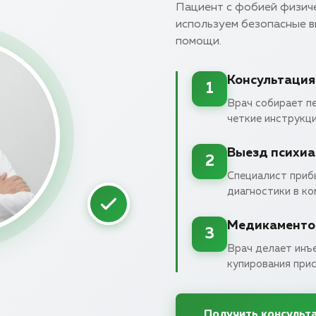
Пациент с фобией физиче
используем безопасные 
помощи.
Консультация
1
Врач собирает п
четкие инструкци
Выезд психиа
2
Специалист приб
диагностики в к
Медикаменто
3
Врач делает инъ
купирования прис
Получить консульт