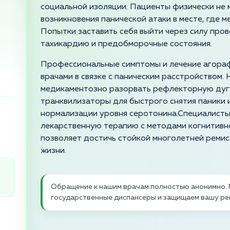
социальной изоляции. Пациенты физически не м
возникновения панической атаки в месте, где 
Попытки заставить себя выйти через силу про
тахикардию и предобморочные состояния.
Профессиональные симптомы и лечение агора
врачами в связке с паническим расстройством.
медикаментозно разорвать рефлекторную дугу
транквилизаторы для быстрого снятия паники
нормализации уровня серотонина.Специалисты
лекарственную терапию с методами когнитивн
позволяет достичь стойкой многолетней ремисс
жизни.
Обращение к нашим врачам полностью анонимно. 
государственные диспансеры и защищаем вашу ре