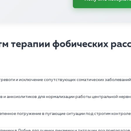
м терапии фобических рас
тревоги и исключение сопутствующих соматических заболеваний
 и анксиолитиков для нормализации работы центральной нервн
епенное погружение в пугающие ситуации под строгим контроле
линики в Лобне для оценки динамики и титрации доз препаратов.