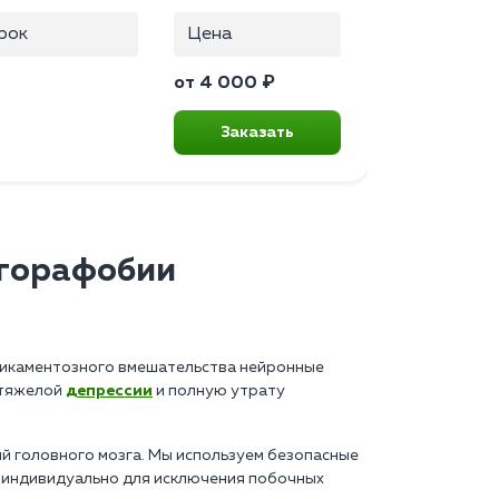
рок
Цена
от 4 000 ₽
Заказать
агорафобии
едикаментозного вмешательства нейронные
 тяжелой
депрессии
и полную утрату
 головного мозга. Мы используем безопасные
 индивидуально для исключения побочных