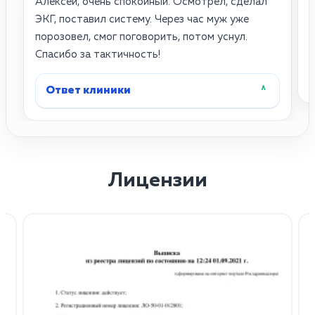
Алексей, очень спокойный. Осмотрел, сделал
4
ЭКГ, поставил систему. Через час муж уже
д
порозовел, смог поговорить, потом уснул.
б
Спасибо за тактичность!
Ответ клиники
˄
Лицензии