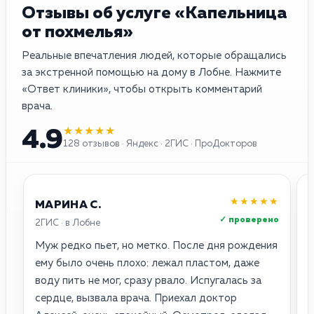
Отзывы об услуге «Капельница
от похмелья»
Реальные впечатления людей, которые обращались
за экстренной помощью на дому в Лобне. Нажмите
«Ответ клиники», чтобы открыть комментарий
врача.
★★★★★
4.9
128 отзывов · Яндекс · 2ГИС · ПроДокторов
★★★★★
МАРИНА С.
✓ проверено
2ГИС · в Лобне
Я
Муж редко пьет, но метко. После дня рождения
Н
ему было очень плохо: лежал пластом, даже
в
воду пить не мог, сразу рвало. Испугалась за
Г
сердце, вызвала врача. Приехал доктор
с