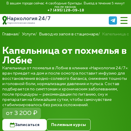
В вашем городе сейчас 4 свободные бригады. Выезд в течение 5 минут
после звонка:
+7 (495) 128-09-18
Наркология 24/7
Наркологическая клиника
Главная
Услуги
Вывод из запоя в стационаре
Капельница о
Капельница от похмелья в
Лобне
Капельница от похмелья в Лобне в клинике «Наркология 24/7»:
врач приедет на дом и после осмотра поставит инфузию для
восстановления водно-солевого баланса, снижения тошноты
и головной боли, нормализации давления и пульса. Состав
подбирается по симптомам и хроническим заболеваниям,
после процедуры — рекомендации по питанию, сну и
препаратам на ближайшие сутки, чтобы самочувствие
стабилизировалось без риска осложнений.
от 3 200 ₽
Записаться
Полезные курсы