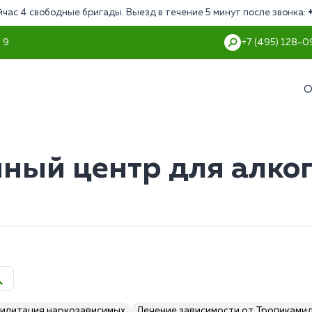
йчас 4 свободные бригады. Выезд в течение 5 минут после звонка:
 9
+7 (495) 128-0
О
ный центр для алко
илитация наркозависимых
Лечение зависимости от Тропиками