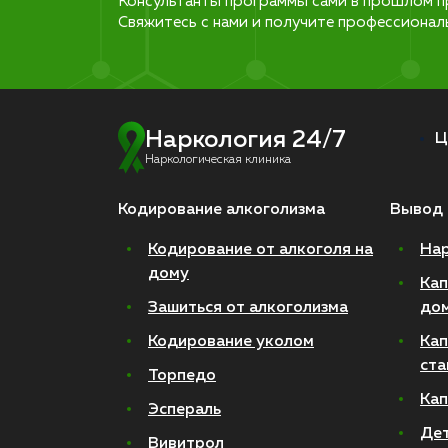
Консультанты программы сами в прошлом п
Свяжитесь с нами и получите профессионал
Наркология 24/7
Ц
Наркологическая клиника
Кодирование алкоголизма
Вывод 
Кодирование от алкоголя на
Нар
дому
Кап
Зашиться от алкоголизма
до
Кодирование уколом
Кап
ста
Торпедо
Кап
Эспераль
Де
Вивитрол