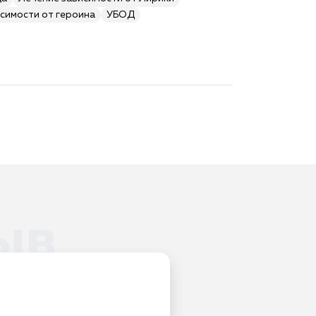
симости от героина
УБОД
ыв