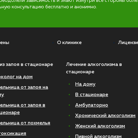
реодолели зависимость и знают изнутри все стороны боле
ьную консультацию бесплатно и анонимно.
ены
О клинике
Лицензи
из запоя в стационаре
Лечение алкоголизма в
стационаре
колог на дом
На дому
ельница от запоя на
му
В стационаре
ельница от запоя в
Амбулаторно
ционаре
Хронический алкоголизм
ельница от похмелья
Женский алкоголизм
токсикация
Пивной алкоголизм